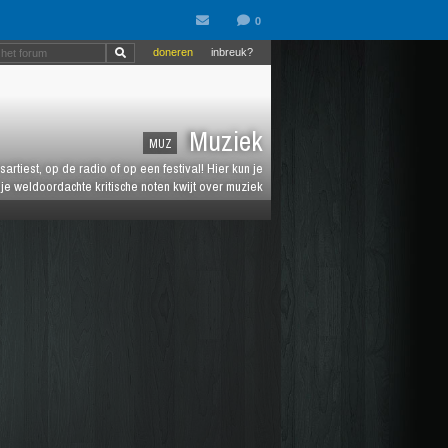
doneren
inbreuk?
Muziek
MUZ
artiest, op de radio of op een festival! Hier kun je
e weldoordachte kritische noten kwijt over muziek