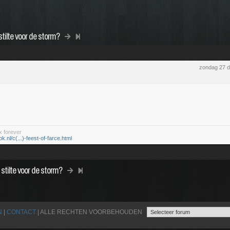
tilte voor de storm?
zondag 27 
x forever
ok.nl/c(...)-feest-of-farce.html
stilte voor de storm?
N
|
CONTACT
| ALLE RECHTEN VOORBEHOUDEN