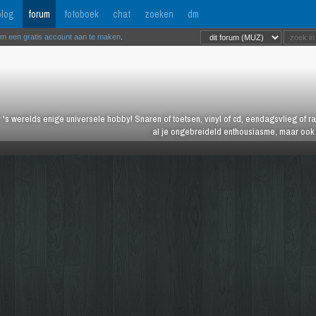
log
forum
fotoboek
chat
zoeken
dm
om een gratis account aan te maken
.
 's werelds enige universele hobby! Snaren of toetsen, vinyl of cd, eendagsvlieg of ras
al je ongebreideld enthousiasme, maar ook j