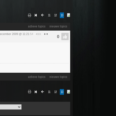
11
12
13
actieve topics
nieuwe topics
december 2009 @ 11:21
:54
#301
actieve topics
nieuwe topics
11
12
13