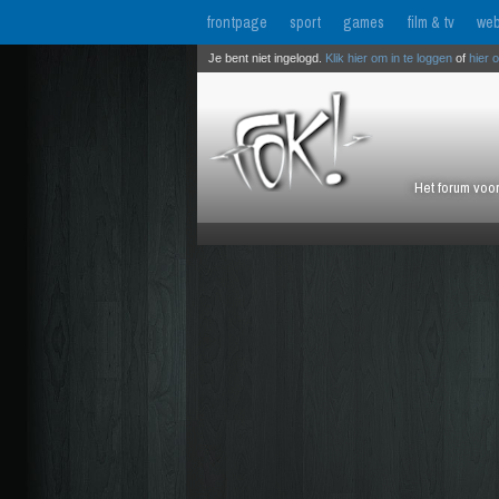
frontpage
sport
games
film & tv
web
Je bent niet ingelogd.
Klik hier om in te loggen
of
hier 
Het forum voor