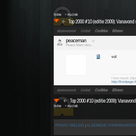
Index
»
muziek
Top 2000 #10 (editie 2009): Vanavond s
abonnement
Unibet
Coolblue
Bitvavo
peaceman
Peace Man! ofzo...
vol
I love music |Aja
http://frontpage.f
abonnement
Unibet
Coolblue
Bitvavo
Top 2000 #10 (editie 2009): Vanavond 
Index
»
muziek
PRIVACYBELEID
|
ALGEMENE VOORWAARDE