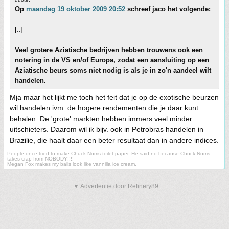
Op
maandag 19 oktober 2009 20:52
schreef jaco het volgende:
[..]
Veel grotere Aziatische bedrijven hebben trouwens ook een
notering in de VS en/of Europa, zodat een aansluiting op een
Aziatische beurs soms niet nodig is als je in zo'n aandeel wilt
handelen.
Mja maar het lijkt me toch het feit dat je op de exotische beurzen
wil handelen ivm. de hogere rendementen die je daar kunt
behalen. De 'grote' markten hebben immers veel minder
uitschieters. Daarom wil ik bijv. ook in Petrobras handelen in
Brazilie, die haalt daar een beter resultaat dan in andere indices.
People once tried to make Chuck Norris toilet paper. He said no because Chuck Norris
takes crap from NOBODY!!!!
Megan Fox makes my balls look like vannilla ice cream.
▼ Advertentie door Refinery89