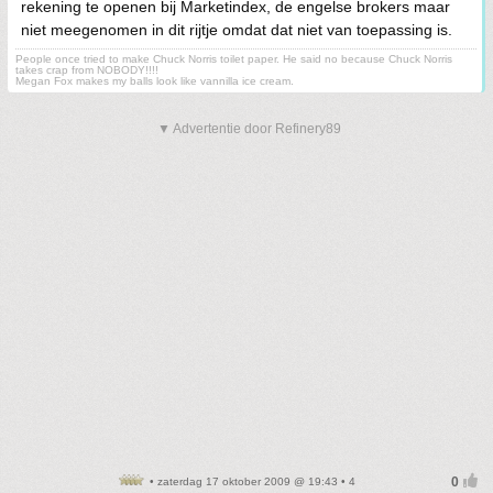
rekening te openen bij Marketindex, de engelse brokers maar
niet meegenomen in dit rijtje omdat dat niet van toepassing is.
People once tried to make Chuck Norris toilet paper. He said no because Chuck Norris
takes crap from NOBODY!!!!
Megan Fox makes my balls look like vannilla ice cream.
▼ Advertentie door Refinery89
• zaterdag 17 oktober 2009 @ 19:43 • 4