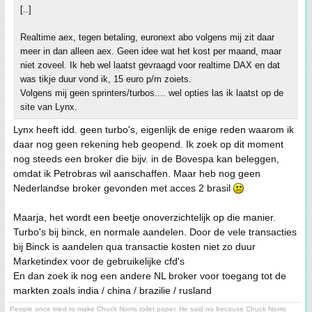
[..]
Realtime aex, tegen betaling, euronext abo volgens mij zit daar
meer in dan alleen aex. Geen idee wat het kost per maand, maar
niet zoveel. Ik heb wel laatst gevraagd voor realtime DAX en dat
was tikje duur vond ik, 15 euro p/m zoiets.
Volgens mij geen sprinters/turbos.... wel opties las ik laatst op de
site van Lynx.
Lynx heeft idd. geen turbo's, eigenlijk de enige reden waarom ik
daar nog geen rekening heb geopend. Ik zoek op dit moment
nog steeds een broker die bijv. in de Bovespa kan beleggen,
omdat ik Petrobras wil aanschaffen. Maar heb nog geen
Nederlandse broker gevonden met acces 2 brasil
Maarja, het wordt een beetje onoverzichtelijk op die manier.
Turbo's bij binck, en normale aandelen. Door de vele transacties
bij Binck is aandelen qua transactie kosten niet zo duur
Marketindex voor de gebruikelijke cfd's
En dan zoek ik nog een andere NL broker voor toegang tot de
markten zoals india / china / brazilie / rusland
People once tried to make Chuck Norris toilet paper. He said no because Chuck Norris