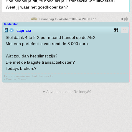
Hoe bedoel je dit, te hoog als je 1 transactie wilt uitvoeren?
Weet jij waar het goedkoper kan?
• maandag 19 oktober 2009 @ 20:03 • 15
Moderator
capricia
Stel dat ik 4 to 8 X per maand handel op de AEX.
Met een portefeuille van rond de 8.000 euro.
Wat zou dan het slimst zijn?
Die met de laagste transactiekosten?
Todays brokers?
I am not omniscient, but I know a lot.
- Goethe, “Faust”
▼ Advertentie door Refinery89