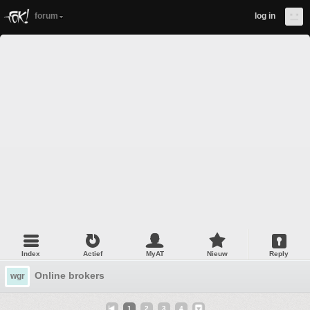
forum
log in
Index
Actief
MyAT
Nieuw
Reply
Online brokers
wgr
1
2
3
4