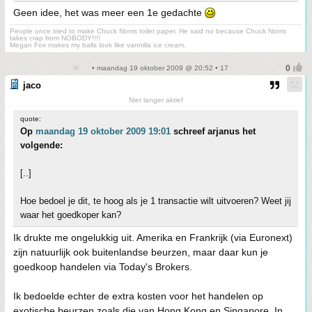
Geen idee, het was meer een 1e gedachte
People once tried to make Chuck Norris toilet paper. He said no because Chuck Norris
takes crap from NOBODY!!!!
Megan Fox makes my balls look like vannilla ice cream.
• maandag 19 oktober 2009 @ 20:52 • 17
jaco
Niet langer aktief
quote:
Op
maandag 19 oktober 2009 19:01
schreef arjanus het
volgende:
[..]
Hoe bedoel je dit, te hoog als je 1 transactie wilt uitvoeren? Weet jij
waar het goedkoper kan?
Ik drukte me ongelukkig uit. Amerika en Frankrijk (via Euronext)
zijn natuurlijk ook buitenlandse beurzen, maar daar kun je
goedkoop handelen via Today's Brokers.
Ik bedoelde echter de extra kosten voor het handelen op
exotische beurzen zoals die van Hong Kong en Singapore. In