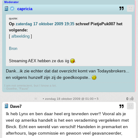
Moderator
capricia
quote:
Op
zaterdag 17 oktober 2009 19:35
schreef PietjePuk007 het
volgende:
[
afbeelding
]
Bron
Streaming AEX hebben ze dus iig
.
Dank...ik zie echter dat dat overzicht komt van Todaysbrokers...
en volgens hunzelf zijn zij de goedkoopste..
I am not omniscient, but I know a lot.
- Goethe, “Faust”
• zondag 18 oktober 2009 @ 01:00 • 5
Dave7
Ik heb Lynx en ben daar heel erg tevreden over!! Vooral als je
veel op amerika handelt is het een verademing vergeleken met
Binck. Echt een wereld van verschil! Handelen in premarket en
afterhours, lage commissie en gewoon veel geavanceerder,