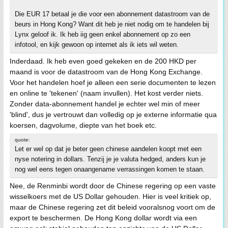
Die EUR 17 betaal je die voor een abonnement datastroom van de
beurs in Hong Kong? Want dit heb je niet nodig om te handelen bij
Lynx geloof ik. Ik heb iig geen enkel abonnement op zo een
infotool, en kijk gewoon op internet als ik iets wil weten.
Inderdaad. Ik heb even goed gekeken en de 200 HKD per
maand is voor de datastroom van de Hong Kong Exchange.
Voor het handelen hoef je alleen een serie documenten te lezen
en online te 'tekenen' (naam invullen). Het kost verder niets.
Zonder data-abonnement handel je echter wel min of meer
'blind', dus je vertrouwt dan volledig op je externe informatie qua
koersen, dagvolume, diepte van het boek etc.
quote:
Let er wel op dat je beter geen chinese aandelen koopt met een
nyse notering in dollars. Tenzij je je valuta hedged, anders kun je
nog wel eens tegen onaangename verrassingen komen te staan.
Nee, de Renminbi wordt door de Chinese regering op een vaste
wisselkoers met de US Dollar gehouden. Hier is veel kritiek op,
maar de Chinese regering zet dit beleid vooralsnog voort om de
export te beschermen. De Hong Kong dollar wordt via een