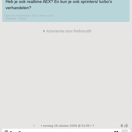
Heb je ook realtime AEX? En kun je ook sprinters/ turbo's
verhandelen?
I am not omniscient, but I know a lot.
- Goethe, “Faust”
▼ Advertentie door Refinery89
• zondag 18 oktober 2009 @ 01:09 • 7