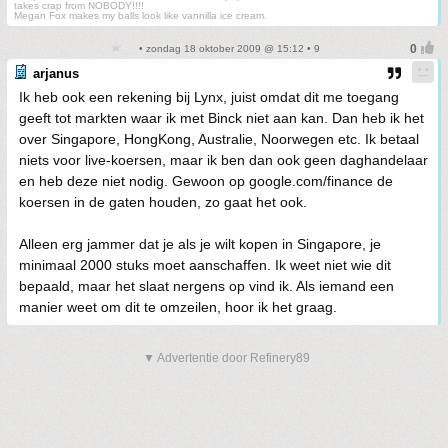
takes crap from NOBODY!!!!
Megan Fox makes my balls look like vannilla ice cream.
• zondag 18 oktober 2009 @ 15:12 • 9
arjanus
Ik heb ook een rekening bij Lynx, juist omdat dit me toegang
geeft tot markten waar ik met Binck niet aan kan. Dan heb ik het
over Singapore, HongKong, Australie, Noorwegen etc. Ik betaal
niets voor live-koersen, maar ik ben dan ook geen daghandelaar
en heb deze niet nodig. Gewoon op google.com/finance de
koersen in de gaten houden, zo gaat het ook.
Alleen erg jammer dat je als je wilt kopen in Singapore, je
minimaal 2000 stuks moet aanschaffen. Ik weet niet wie dit
bepaald, maar het slaat nergens op vind ik. Als iemand een
manier weet om dit te omzeilen, hoor ik het graag.
▼ Advertentie door Refinery89