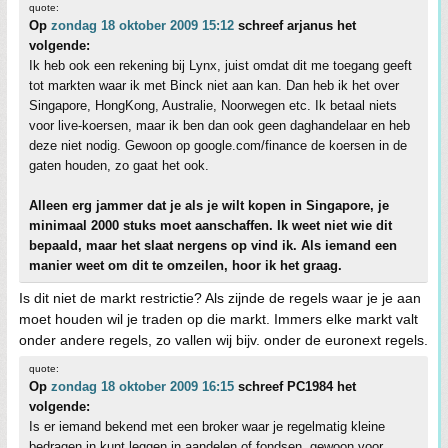
quote:
Op
zondag 18 oktober 2009 15:12
schreef arjanus het
volgende:
Ik heb ook een rekening bij Lynx, juist omdat dit me toegang geeft
tot markten waar ik met Binck niet aan kan. Dan heb ik het over
Singapore, HongKong, Australie, Noorwegen etc. Ik betaal niets
voor live-koersen, maar ik ben dan ook geen daghandelaar en heb
deze niet nodig. Gewoon op google.com/finance de koersen in de
gaten houden, zo gaat het ook.
Alleen erg jammer dat je als je wilt kopen in Singapore, je
minimaal 2000 stuks moet aanschaffen. Ik weet niet wie dit
bepaald, maar het slaat nergens op vind ik. Als iemand een
manier weet om dit te omzeilen, hoor ik het graag.
Is dit niet de markt restrictie? Als zijnde de regels waar je je aan
moet houden wil je traden op die markt. Immers elke markt valt
onder andere regels, zo vallen wij bijv. onder de euronext regels.
quote:
Op
zondag 18 oktober 2009 16:15
schreef PC1984 het
volgende:
Is er iemand bekend met een broker waar je regelmatig kleine
bedragen in kunt leggen in aandelen of fondsen, gewoon voor