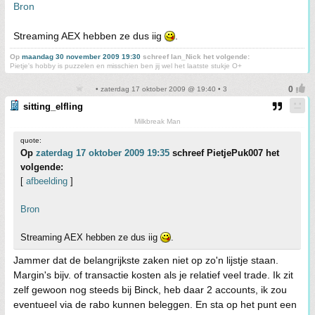
Bron
Streaming AEX hebben ze dus iig
.
Op
maandag 30 november 2009 19:30
schreef Ian_Nick het volgende:
Pietje's hobby is puzzelen en misschien ben jij wel het laatste stukje O+
• zaterdag 17 oktober 2009 @ 19:40 • 3
sitting_elfling
Milkbreak Man
quote:
Op
zaterdag 17 oktober 2009 19:35
schreef PietjePuk007 het
volgende:
[
afbeelding
]
Bron
Streaming AEX hebben ze dus iig
.
Jammer dat de belangrijkste zaken niet op zo'n lijstje staan.
Margin's bijv. of transactie kosten als je relatief veel trade. Ik zit
zelf gewoon nog steeds bij Binck, heb daar 2 accounts, ik zou
eventueel via de rabo kunnen beleggen. En sta op het punt een