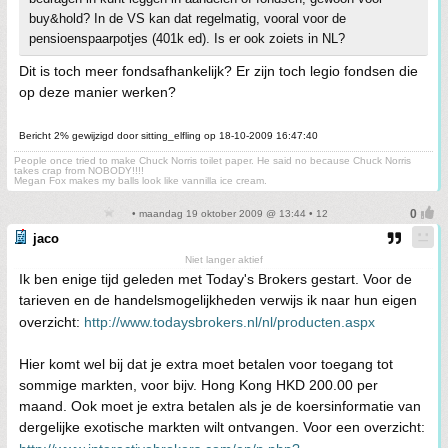
buy&hold? In de VS kan dat regelmatig, vooral voor de
pensioenspaarpotjes (401k ed). Is er ook zoiets in NL?
Dit is toch meer fondsafhankelijk? Er zijn toch legio fondsen die
op deze manier werken?
Bericht 2% gewijzigd door sitting_elfling op 18-10-2009 16:47:40
People once tried to make Chuck Norris toilet paper. He said no because Chuck Norris
takes crap from NOBODY!!!!
Megan Fox makes my balls look like vannilla ice cream.
• maandag 19 oktober 2009 @ 13:44 • 12
jaco
Niet langer aktief
Ik ben enige tijd geleden met Today's Brokers gestart. Voor de
tarieven en de handelsmogelijkheden verwijs ik naar hun eigen
overzicht:
http://www.todaysbrokers.nl/nl/producten.aspx
Hier komt wel bij dat je extra moet betalen voor toegang tot
sommige markten, voor bijv. Hong Kong HKD 200.00 per
maand. Ook moet je extra betalen als je de koersinformatie van
dergelijke exotische markten wilt ontvangen. Voor een overzicht: