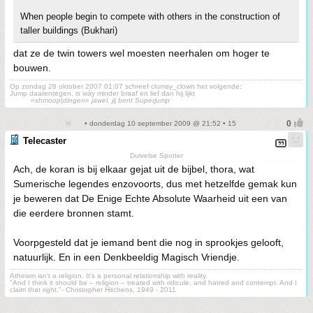
When people begin to compete with others in the construction of
taller buildings (Bukhari)
dat ze de twin towers wel moesten neerhalen om hoger te
bouwen.
Op zondag 28 oktober 2007 01:07 schreef clumsy_clown het volgende:
Jump daarentegen, is wáy minder braaf en lief dan hij lijkt
«shmoop|dingen» jawel, jij bent Superjump
• donderdag 10 september 2009 @ 21:52 • 15
Telecaster
Duivelse Spotter
Ach, de koran is bij elkaar gejat uit de bijbel, thora, wat
Sumerische legendes enzovoorts, dus met hetzelfde gemak kun
je beweren dat De Enige Echte Absolute Waarheid uit een van
die eerdere bronnen stamt.
Voorpgesteld dat je iemand bent die nog in sprookjes gelooft,
natuurlijk. En in een Denkbeeldig Magisch Vriendje.
Atheism isn't a religion. It's a personal relationship with reality.
"And I think it should be – religion – treated with ridicule, and hatred and contempt. And I
claim that right."- Christopher Hitchens, 1949 - 2011