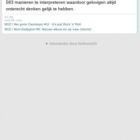
583 manieren te interpreteren waardoor gelovigen altijd
onterecht denken gelijk te hebben.
It's life,
and life only
MUZ / Het grote Oasistopic #11 - It's just Rock 'n' Roll
MUZ / Noel Gallagher #5: Nieuwe album en op naar Utrecht!
▼ Advertentie door Refinery89