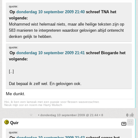
quote:
Op
donderdag 10 september 2009 21:40
schreef TNA het
volgende:
Mohammed wist helemaal niets, maar alle heilige teksten zijn op
583 manieren te interpreteren waardoor gelovigen altijd onterecht
denken gelijk te hebben.
quote:
Op
donderdag 10 september 2009 21:41
schreef Biogarde het
volgende:
[..]
Dat bepaal ik zelf wel. En gelovigen ook.
Me dunkt.
Hoi, ik ben een lamzak met een passie voor flessen wasverzachter.
Neuk mijn oor en noem me Harry Mulisch
• donderdag 10 september 2009 @ 21:44 • 8
Quir
quote:
Op
donderdag 10 september 2009 21:43
schreef cerror het