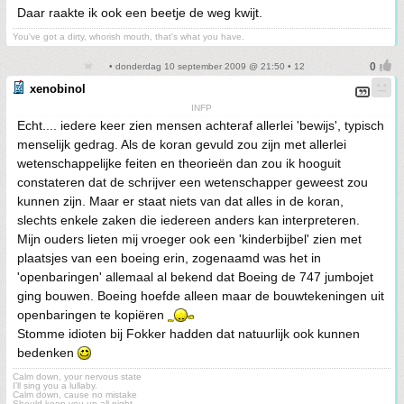
Daar raakte ik ook een beetje de weg kwijt.
You've got a dirty, whorish mouth, that's what you have.
• donderdag 10 september 2009 @ 21:50 • 12
xenobinol
INFP
Echt.... iedere keer zien mensen achteraf allerlei 'bewijs', typisch
menselijk gedrag. Als de koran gevuld zou zijn met allerlei
wetenschappelijke feiten en theorieën dan zou ik hooguit
constateren dat de schrijver een wetenschapper geweest zou
kunnen zijn. Maar er staat niets van dat alles in de koran,
slechts enkele zaken die iedereen anders kan interpreteren.
Mijn ouders lieten mij vroeger ook een 'kinderbijbel' zien met
plaatsjes van een boeing erin, zogenaamd was het in
'openbaringen' allemaal al bekend dat Boeing de 747 jumbojet
ging bouwen. Boeing hoefde alleen maar de bouwtekeningen uit
openbaringen te kopiëren
Stomme idioten bij Fokker hadden dat natuurlijk ook kunnen
bedenken
Calm down, your nervous state
I'll sing you a lullaby.
Calm down, cause no mistake
Should keep you up all night