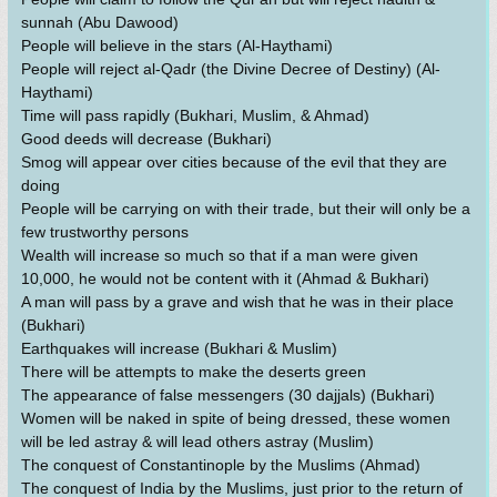
sunnah (Abu Dawood)
People will believe in the stars (Al-Haythami)
People will reject al-Qadr (the Divine Decree of Destiny) (Al-
Haythami)
Time will pass rapidly (Bukhari, Muslim, & Ahmad)
Good deeds will decrease (Bukhari)
Smog will appear over cities because of the evil that they are
doing
People will be carrying on with their trade, but their will only be a
few trustworthy persons
Wealth will increase so much so that if a man were given
10,000, he would not be content with it (Ahmad & Bukhari)
A man will pass by a grave and wish that he was in their place
(Bukhari)
Earthquakes will increase (Bukhari & Muslim)
There will be attempts to make the deserts green
The appearance of false messengers (30 dajjals) (Bukhari)
Women will be naked in spite of being dressed, these women
will be led astray & will lead others astray (Muslim)
The conquest of Constantinople by the Muslims (Ahmad)
The conquest of India by the Muslims, just prior to the return of