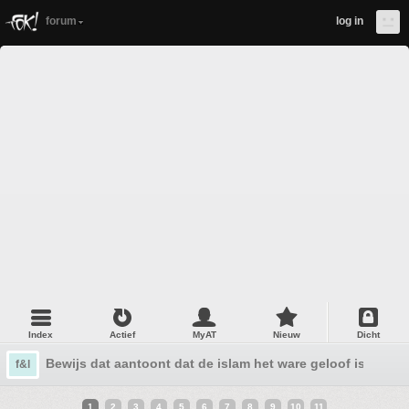
forum
log in
Index
Actief
MyAT
Nieuw
Dicht
Bewijs dat aantoont dat de islam het ware geloof is
f&l
1
2
3
4
5
6
7
8
9
10
11