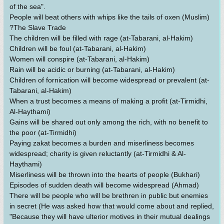
of the sea".
People will beat others with whips like the tails of oxen (Muslim)
?The Slave Trade
The children will be filled with rage (at-Tabarani, al-Hakim)
Children will be foul (at-Tabarani, al-Hakim)
Women will conspire (at-Tabarani, al-Hakim)
Rain will be acidic or burning (at-Tabarani, al-Hakim)
Children of fornication will become widespread or prevalent (at-
Tabarani, al-Hakim)
When a trust becomes a means of making a profit (at-Tirmidhi,
Al-Haythami)
Gains will be shared out only among the rich, with no benefit to
the poor (at-Tirmidhi)
Paying zakat becomes a burden and miserliness becomes
widespread; charity is given reluctantly (at-Tirmidhi & Al-
Haythami)
Miserliness will be thrown into the hearts of people (Bukhari)
Episodes of sudden death will become widespread (Ahmad)
There will be people who will be brethren in public but enemies
in secret (He was asked how that would come about and replied,
"Because they will have ulterior motives in their mutual dealings