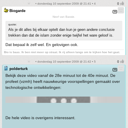
• donderdag 10 september 2009 @ 21:41 • 4
Biogarde
Neef van Bassie.
quote:
Als je dit alles bij elkaar optelt dan kun je geen andere conclusie
trekken dan dat de islam zonder enige twijfel het ware geloof is.
Dat bepaal ik zelf wel. En gelovigen ook.
Bio is baas. Ik ben niet meer op straat. Ik rij alleen langs om te kijken hoe het gaat.
• donderdag 10 september 2009 @ 21:42 • 5
polderturk
Bekijk deze video vanaf de 28e minuut tot de 40e minuut. De
profeet (vzmh) heeft nauwkeurige voorspellingen gemaakt over
technologische ontwikkelingen:
De hele video is overigens interessant.