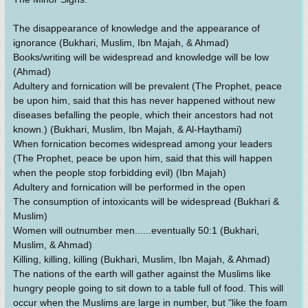
The disappearance of knowledge and the appearance of
ignorance (Bukhari, Muslim, Ibn Majah, & Ahmad)
Books/writing will be widespread and knowledge will be low
(Ahmad)
Adultery and fornication will be prevalent (The Prophet, peace
be upon him, said that this has never happened without new
diseases befalling the people, which their ancestors had not
known.) (Bukhari, Muslim, Ibn Majah, & Al-Haythami)
When fornication becomes widespread among your leaders
(The Prophet, peace be upon him, said that this will happen
when the people stop forbidding evil) (Ibn Majah)
Adultery and fornication will be performed in the open
The consumption of intoxicants will be widespread (Bukhari &
Muslim)
Women will outnumber men......eventually 50:1 (Bukhari,
Muslim, & Ahmad)
Killing, killing, killing (Bukhari, Muslim, Ibn Majah, & Ahmad)
The nations of the earth will gather against the Muslims like
hungry people going to sit down to a table full of food. This will
occur when the Muslims are large in number, but "like the foam