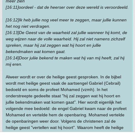
meer zien
[16:11]oordeel - dat de heerser over deze wereld is veroordeeld.
[16:12]Ik heb jullie nog veel meer te zeggen, maar jullie kunnen
het nog niet verdragen.
[16:13]De Geest van de waarheid zal jullie wanneer hij komt, de
weg wijzen naar de volle waarheid. Hij zal niet namens zichzelf
spreken, maar hij zal zeggen wat hij hoort en jullie
bekendmaken wat komen gaat.
[16:14]Door juliie bekend te maken wat hij van mij heeft, zal hij
mij eren.
Alweer wordt er over de heilige geest gesproken. In de bijbel
wordt met heilige geest vaak de aartsengel Gabriel (Cebrail)
bedoeld en soms de profeet Mohamed (vzmh). In het
onderstreepte gedeelte staat "hij zal zeggen wat hij hoort en
jullie bekendmaken wat komen gaat". Hier wordt eigenlijk het
volgende mee bedoeld: de engel Gabriel kwam naar de profeet
Mohamed en vertelde hem de openbaring. Mohamed vertelde
de openbaringen weer door. Volgens de christenen zal de
heilige geest "vertellen wat hij hoort". Waarom heeft de heilige
geest dat nodig? Volgens de christenen is de heilige geest God