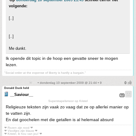
volgende:
[..]
[..]
Me dunkt.
Ik opende dit topic in de hoop een gevatte sneer te mogen
lezen.
"Social order at the expense of liberty is hardly a bargain."
• donderdag 10 september 2009 @ 21:44 • 9
Donald Duck held
__Saviour__
Superstapelsmoor op Kristel
Religieuze teksten zijn vaak zo vaag dat ze op allerlei manier op
te vatten zijn.
En dat goochelen met die getallen is al helemaal absurd
❤ Rozen zijn rood ❤
❤ Viooltjes zijn blauw ❤
❤ Kristel, ik hou van jou! ❤