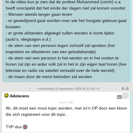
In de video kun je zien dat de profeet Mohammed (vzmh) o.a.
heeft voorspeld dat het einde der dagen niet zal komen voordat:
- Mensen steeds langer gaan leven
- er gewedijverd gaat worden over wie het hoogste gebouw gaat
bouwen
- er grote afstanden afgelegd zullen worden in korte tijden
(auto's, vliegtuigen e.d.)
- de stem van een persoon tegen zichzelf zal spreken (het
inspreken en afluisteren van een geluidsbandje)
- de stem van een persoon in het westen en in het oosten te
horen zal zijn en ieder volk zal in het in zijn eigen taal horen (live
televisie en radio via sateliet vertaald over de hele wereld)
- de maan door de mens betreden zal worden
• donderdag 10 september 2009 @ 21:42 • 6
Adolecens
a.k.a. Ado
Ah, dit moet een mooi topic worden, met zo'n OP door een kloon
die zich registreert voor dit topic...
TVP dus