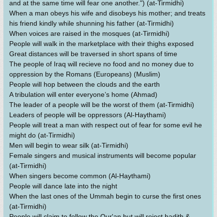
and at the same time will fear one another.") (at-Tirmidhi)
When a man obeys his wife and disobeys his mother; and treats
his friend kindly while shunning his father (at-Tirmidhi)
When voices are raised in the mosques (at-Tirmidhi)
People will walk in the marketplace with their thighs exposed
Great distances will be traversed in short spans of time
The people of Iraq will recieve no food and no money due to
oppression by the Romans (Europeans) (Muslim)
People will hop between the clouds and the earth
A tribulation will enter everyone’s home (Ahmad)
The leader of a people will be the worst of them (at-Tirmidhi)
Leaders of people will be oppressors (Al-Haythami)
People will treat a man with respect out of fear for some evil he
might do (at-Tirmidhi)
Men will begin to wear silk (at-Tirmidhi)
Female singers and musical instruments will become popular
(at-Tirmidhi)
When singers become common (Al-Haythami)
People will dance late into the night
When the last ones of the Ummah begin to curse the first ones
(at-Tirmidhi)
People will claim to follow the Qur'an but will reject hadith &