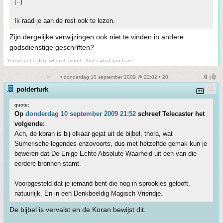
[..]
Ik raad je aan de rest ook te lezen.
Zijn dergelijke verwijzingen ook niet te vinden in andere
godsdienstige geschriften?
You've got a dirty, whorish mouth, that's what you have.
• donderdag 10 september 2009 @ 22:02 • 20
polderturk
quote:
Op
donderdag 10 september 2009 21:52
schreef Telecaster het
volgende:
Ach, de koran is bij elkaar gejat uit de bijbel, thora, wat
Sumerische legendes enzovoorts, dus met hetzelfde gemak kun je
beweren dat De Enige Echte Absolute Waarheid uit een van die
eerdere bronnen stamt.
Voorpgesteld dat je iemand bent die nog in sprookjes gelooft,
natuurlijk. En in een Denkbeeldig Magisch Vriendje.
De bijbel is vervalst en de Koran bewijst dit.