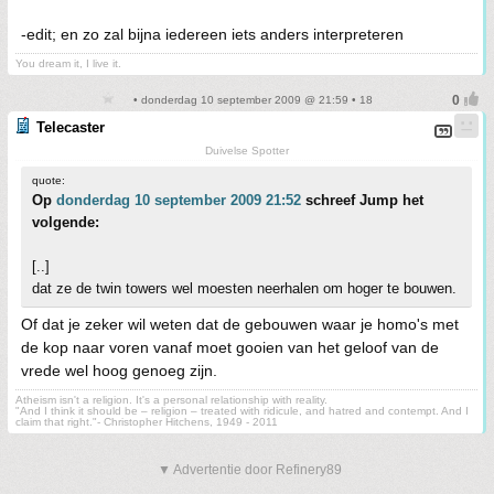
-edit; en zo zal bijna iedereen iets anders interpreteren
You dream it, I live it.
• donderdag 10 september 2009 @ 21:59 • 18
Telecaster
Duivelse Spotter
quote:
Op
donderdag 10 september 2009 21:52
schreef Jump het
volgende:
[..]
dat ze de twin towers wel moesten neerhalen om hoger te bouwen.
Of dat je zeker wil weten dat de gebouwen waar je homo's met
de kop naar voren vanaf moet gooien van het geloof van de
vrede wel hoog genoeg zijn.
Atheism isn't a religion. It's a personal relationship with reality.
"And I think it should be – religion – treated with ridicule, and hatred and contempt. And I
claim that right."- Christopher Hitchens, 1949 - 2011
▼ Advertentie door Refinery89