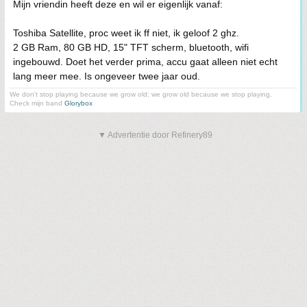
Mijn vriendin heeft deze en wil er eigenlijk vanaf:
Toshiba Satellite, proc weet ik ff niet, ik geloof 2 ghz.
2 GB Ram, 80 GB HD, 15" TFT scherm, bluetooth, wifi
ingebouwd. Doet het verder prima, accu gaat alleen niet echt
lang meer mee. Is ongeveer twee jaar oud.
We don't stop playing because we grow old; we grow old because we stop playing.
Check mijn band
Glorybox
▼ Advertentie door Refinery89