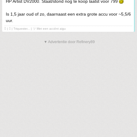
HP Artist DV2000. Staat/stond nog te koop laatst voor 799
Is 1,5 jaar oud of zo, daarnaast een extra grote accu voor ~5,5/6
uur.
 | ❤ | Triquester... | ツ Met een accént aigu
▼ Advertentie door Refinery89