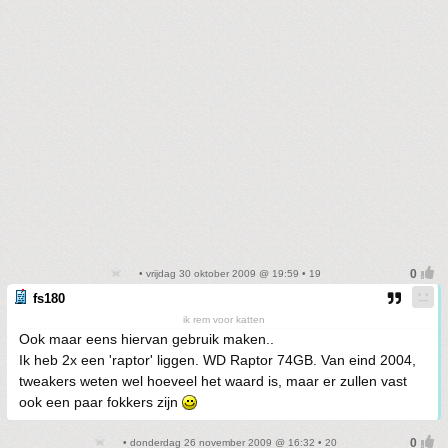
• vrijdag 30 oktober 2009 @ 19:59 • 19
fs180
ik rem voor katten
Ook maar eens hiervan gebruik maken..
Ik heb 2x een 'raptor' liggen. WD Raptor 74GB. Van eind 2004,
tweakers weten wel hoeveel het waard is, maar er zullen vast
ook een paar fokkers zijn
• donderdag 26 november 2009 @ 16:32 • 20