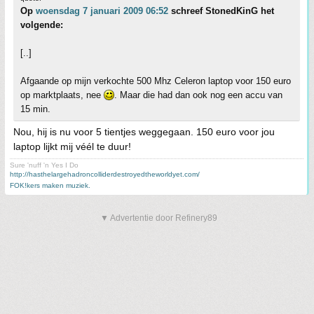
Op
woensdag 7 januari 2009 06:52
schreef StonedKinG het
volgende:
[..]
Afgaande op mijn verkochte 500 Mhz Celeron laptop voor 150 euro
op marktplaats, nee
. Maar die had dan ook nog een accu van
15 min.
Nou, hij is nu voor 5 tientjes weggegaan. 150 euro voor jou
laptop lijkt mij véél te duur!
Sure 'nuff 'n Yes I Do
http://hasthelargehadroncolliderdestroyedtheworldyet.com/
FOK!kers maken muziek.
▼ Advertentie door Refinery89