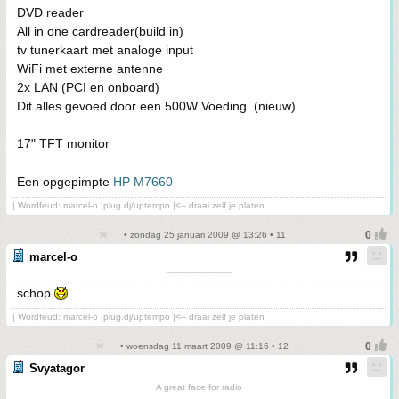
DVD reader
All in one cardreader(build in)
tv tunerkaart met analoge input
WiFi met externe antenne
2x LAN (PCI en onboard)
Dit alles gevoed door een 500W Voeding. (nieuw)
17" TFT monitor
Een opgepimpte
HP M7660
| Wordfeud: marcel-o |plug.dj/uptempo |<-- draai zelf je platen
• zondag 25 januari 2009 @ 13:26 • 11
marcel-o
¯¯¯¯¯¯¯¯¯¯¯¯
schop
| Wordfeud: marcel-o |plug.dj/uptempo |<-- draai zelf je platen
• woensdag 11 maart 2009 @ 11:16 • 12
Svyatagor
A great face for radio