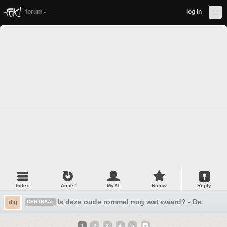
forum
log in
Index
Actief
MyAT
Nieuw
Reply
Is deze oude rommel nog wat waard? - Deel 3
dig
CENTRAAL
1
2
3
4
5