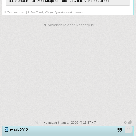
toetsenbord, en zon clipje om die flatcable vast te zetten.

Yes we can!
|
I didn't fail, it's just postponed success.
▼ Advertentie door Refinery89
• dinsdag 6 januari 2009 @ 11:37 • 7
mark2012