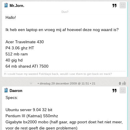
Mr.Jorn.
Dus?
Hallo!
Ik heb een laptop en vroeg mij af hoeveel deze nog waard is?
Acer Travelmate 430
P4 3.06 ghz HT
512 mb ram
40 gig hd
64 mb shared ATI 7500
If i could have my wasted Fok!days back, would i use them to get back on track?
• dinsdag 29 december 2009 @ 11:51 • 21
Daeron
Specs:
Ubuntu server 9.04 32 bit
Pentium III (Katmai) 550mhz
Gigabyte bx2000 mobo (half gaar, agp poort doet het niet meer,
voor de rest geeft die geen problemen)