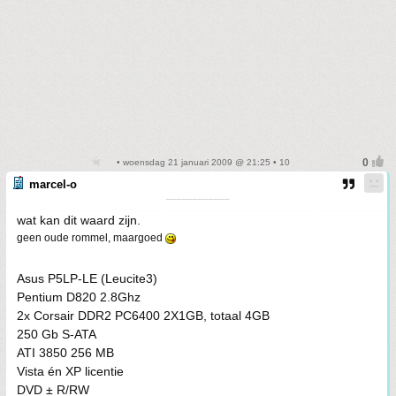
• woensdag 21 januari 2009 @ 21:25 • 10
marcel-o
¯¯¯¯¯¯¯¯¯¯¯¯
wat kan dit waard zijn.
geen oude rommel, maargoed
Asus P5LP-LE (Leucite3)
Pentium D820 2.8Ghz
2x Corsair DDR2 PC6400 2X1GB, totaal 4GB
250 Gb S-ATA
ATI 3850 256 MB
Vista én XP licentie
DVD ± R/RW