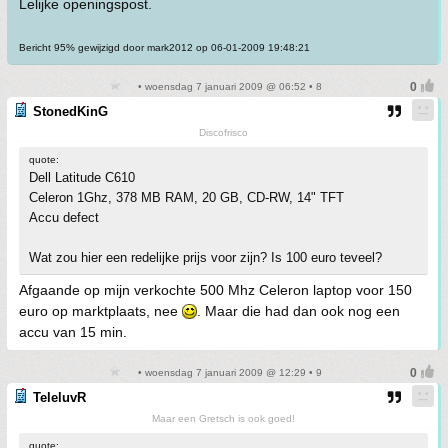
Lelijke openingspost.
Bericht 95% gewijzigd door mark2012 op 06-01-2009 19:48:21
• woensdag 7 januari 2009 @ 06:52 • 8
StonedKinG
Discofrisco
quote:
Dell Latitude C610
Celeron 1Ghz, 378 MB RAM, 20 GB, CD-RW, 14" TFT
Accu defect
Wat zou hier een redelijke prijs voor zijn? Is 100 euro teveel?
Afgaande op mijn verkochte 500 Mhz Celeron laptop voor 150
euro op marktplaats, nee
. Maar die had dan ook nog een
accu van 15 min.
• woensdag 7 januari 2009 @ 12:29 • 9
TeleluvR
Maar een Gretsch is ook goed!
quote: