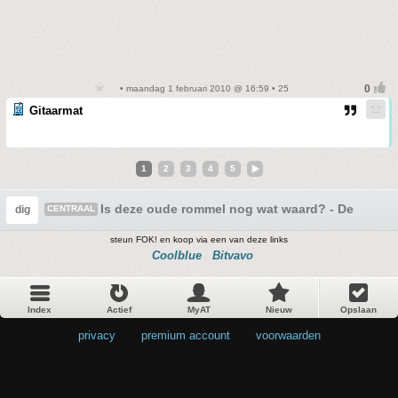
• maandag 1 februari 2010 @ 16:59 • 25
Gitaarmat
1
2
3
4
5
Is deze oude rommel nog wat waard? - Deel 3
dig
CENTRAAL
steun FOK! en koop via een van deze links
Coolblue
Bitvavo
Index
Actief
MyAT
Nieuw
Opslaan
privacy
•
premium account
•
voorwaarden