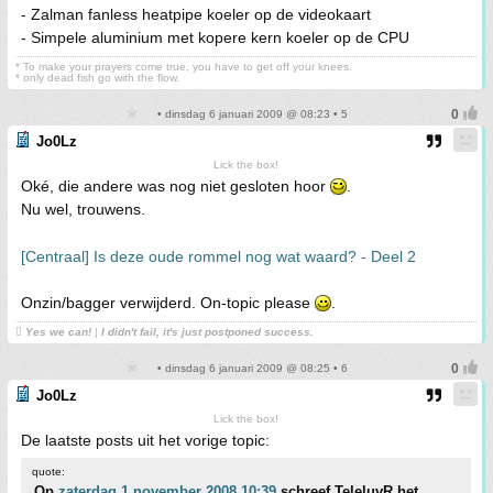
- Zalman fanless heatpipe koeler op de videokaart
- Simpele aluminium met kopere kern koeler op de CPU
* To make your prayers come true, you have to get off your knees.
* only dead fish go with the flow.
• dinsdag 6 januari 2009 @ 08:23 • 5
Jo0Lz
Lick the box!
Oké, die andere was nog niet gesloten hoor
.
Nu wel, trouwens.
[Centraal] Is deze oude rommel nog wat waard? - Deel 2
Onzin/bagger verwijderd. On-topic please
.

Yes we can!
|
I didn't fail, it's just postponed success.
• dinsdag 6 januari 2009 @ 08:25 • 6
Jo0Lz
Lick the box!
De laatste posts uit het vorige topic:
quote:
Op
zaterdag 1 november 2008 10:39
schreef TeleluvR het