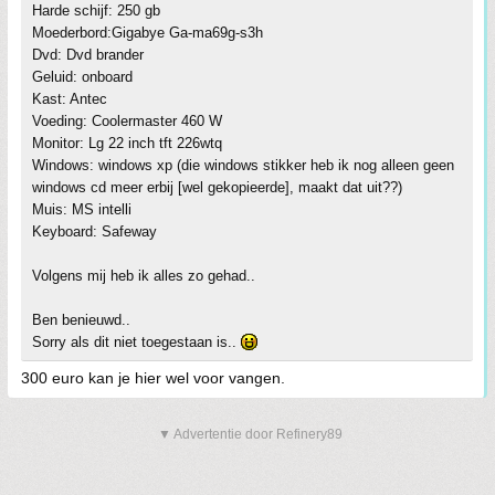
Harde schijf: 250 gb
Moederbord:Gigabye Ga-ma69g-s3h
Dvd: Dvd brander
Geluid: onboard
Kast: Antec
Voeding: Coolermaster 460 W
Monitor: Lg 22 inch tft 226wtq
Windows: windows xp (die windows stikker heb ik nog alleen geen
windows cd meer erbij [wel gekopieerde], maakt dat uit??)
Muis: MS intelli
Keyboard: Safeway
Volgens mij heb ik alles zo gehad..
Ben benieuwd..
Sorry als dit niet toegestaan is..
300 euro kan je hier wel voor vangen.
▼ Advertentie door Refinery89