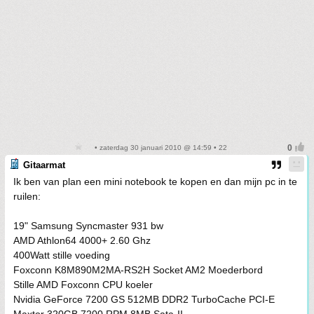
• zaterdag 30 januari 2010 @ 14:59 • 22
Gitaarmat
Ik ben van plan een mini notebook te kopen en dan mijn pc in te
ruilen:
19" Samsung Syncmaster 931 bw
AMD Athlon64 4000+ 2.60 Ghz
400Watt stille voeding
Foxconn K8M890M2MA-RS2H Socket AM2 Moederbord
Stille AMD Foxconn CPU koeler
Nvidia GeForce 7200 GS 512MB DDR2 TurboCache PCI-E