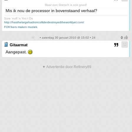
Maar een Gretsch is ook goed!
Mis ik nou de processor in bovenstaand verhaal?
Sure 'nuff 'n Yes I Do
http://hasthelargehadroncolliderdestroyedtheworldyet.com/
FOK!kers maken muziek.
• zaterdag 30 januari 2010 @ 15:02 • 24
Gitaarmat
Aangepast.
▼ Advertentie door Refinery89