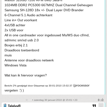
Maxtor 320GB 7200 RPM 8MB Sata-II
1024MB DDR2 PC5300 667MHZ Dual Channel Geheugen
Samsung SH-128D 18x +/- Dual Layer DVD Brander
6-Channel 5.1 Audio achterkant
Line in+ Out voorkant
4xUSB achter
2x USB voor
All in one cardreader voor ingebouwd Ms/MS duo cf/md,
sd/mmc sm/xd usb 2.0
Boxjes erbij 2.1
Draadloos toetsenbord
muis
Antenne voor draadloos netwerk
Windows Vista
Wat kan ik hiervoor vragen?
(processor
Bericht 2% gewijzigd door Gitaarmat op 30-01-2010 15:02:37
vergeten :') )
• zaterdag 30 januari 2010 @ 15:01 • 23
TeleluvR