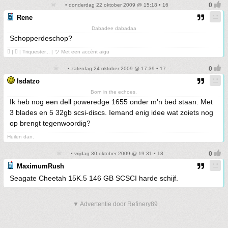
• donderdag 22 oktober 2009 @ 15:18 • 16
Rene
Dabadee dabadaa
Schopperdeschop?
 | ❤ | Triquester... | ツ Met een accént aigu
• zaterdag 24 oktober 2009 @ 17:39 • 17
Isdatzo
Born in the echoes.
Ik heb nog een dell poweredge 1655 onder m'n bed staan. Met
3 blades en 5 32gb scsi-discs. Iemand enig idee wat zoiets nog
op brengt tegenwoordig?
Huilen dan.
• vrijdag 30 oktober 2009 @ 19:31 • 18
MaximumRush
Seagate Cheetah 15K.5 146 GB SCSCI harde schijf.
▼ Advertentie door Refinery89