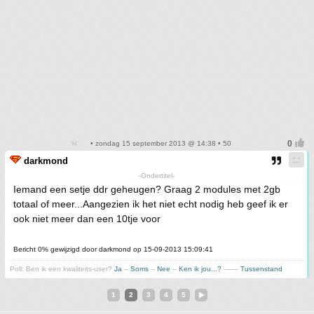
• zondag 15 september 2013 @ 14:38 • 50
darkmond
-Ondertitel-
Iemand een setje ddr geheugen? Graag 2 modules met 2gb
totaal of meer...Aangezien ik het niet echt nodig heb geef ik er
ook niet meer dan een 10tje voor
Bericht 0% gewijzigd door darkmond op 15-09-2013 15:09:41
Poll: Ben ik een kwaliteits-user?
Ja
--
Soms
--
Nee
--
Ken ik jou...?
-------
Tussenstand
1
2
3
4
5