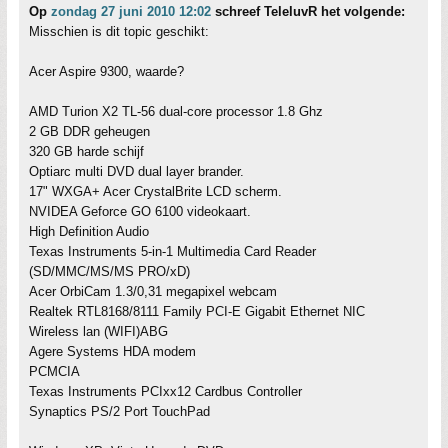
Op
zondag 27 juni 2010 12:02
schreef TeleluvR het volgende:
Misschien is dit topic geschikt:
Acer Aspire 9300, waarde?
AMD Turion X2 TL-56 dual-core processor 1.8 Ghz
2 GB DDR geheugen
320 GB harde schijf
Optiarc multi DVD dual layer brander.
17" WXGA+ Acer CrystalBrite LCD scherm.
NVIDEA Geforce GO 6100 videokaart.
High Definition Audio
Texas Instruments 5-in-1 Multimedia Card Reader
(SD/MMC/MS/MS PRO/xD)
Acer OrbiCam 1.3/0,31 megapixel webcam
Realtek RTL8168/8111 Family PCI-E Gigabit Ethernet NIC
Wireless lan (WIFI)ABG
Agere Systems HDA modem
PCMCIA
Texas Instruments PCIxx12 Cardbus Controller
Synaptics PS/2 Port TouchPad