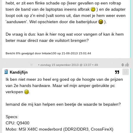
hebt, er zit een flinke schade op (keer gevallen op een roltrap
toen de band van de laptoptas ineens afbrak
) en de adapter
loopt ook op z'n eind (valt soms uit, dan moet je hem weer even
'aanduwen'. Wel opschieten door die batterijduur
).
De vraag is dus: kan ik hier nog wat voor vangen of kan ik hem
beter maar direct naar de vuilstort brengen?
Bericht 6% gewijzigd door Irritatie100 op 21-06-2013 15:01:44
• zondag 15 september 2013 @ 13:37 • 49
Kandijfijn
Ik ben niet meer zo heel erg goed op de hoogte van de prijzen
van 2e hands hardware. Maar wil mijn amper gebruikte pc
verkopen
.
Iemand die mij kan helpen een beetje de waarde te bepalen?
Specs:
CPU: Q9400
Mobo: MSI X48C moederbord (DDR2/DDR3, CrossFireX)