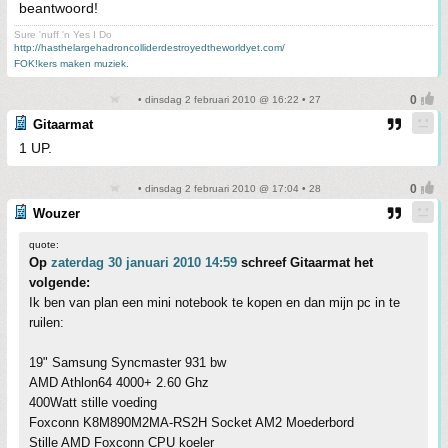
beantwoord!
Sure 'nuff 'n Yes I Do
http://hasthelargehadroncolliderdestroyedtheworldyet.com/
FOK!kers maken muziek.
• dinsdag 2 februari 2010 @ 16:22 • 27
Gitaarmat
1 UP.
• dinsdag 2 februari 2010 @ 17:04 • 28
Wouzer
quote:
Op
zaterdag 30 januari 2010 14:59
schreef Gitaarmat het
volgende:
Ik ben van plan een mini notebook te kopen en dan mijn pc in te
ruilen:
19" Samsung Syncmaster 931 bw
AMD Athlon64 4000+ 2.60 Ghz
400Watt stille voeding
Foxconn K8M890M2MA-RS2H Socket AM2 Moederbord
Stille AMD Foxconn CPU koeler