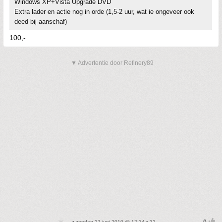
Windows XP+Vista Upgrade DVD
Extra lader en actie nog in orde (1,5-2 uur, wat ie ongeveer ook
deed bij aanschaf)
100,-
▼ Advertentie door Refinery89
• zondag 27 juni 2010 @ 12:34 • 32