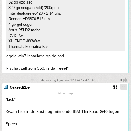
32 gb ozc ssd
320 gb seagate hdd(7200rpm)
Intel dualcore e6420 - 2.14 ghz
Radeon HD3870 512 mb
4 gb geheugen
Asus P5LD2 mobo
DVD r/w
XILENCE 480Watt
Thermaltake matrix kast
legale win7 installatie op de ssd.
ik schat zelf zo'n 350, is dat reëel?
• donderdag 6 januari 2011 @ 17:47 • 42
Ceased2Be
Misantroop
*kick*
Kwam hier in de kast nog mijn oude IBM Thinkpad G40 tegen
Specs: