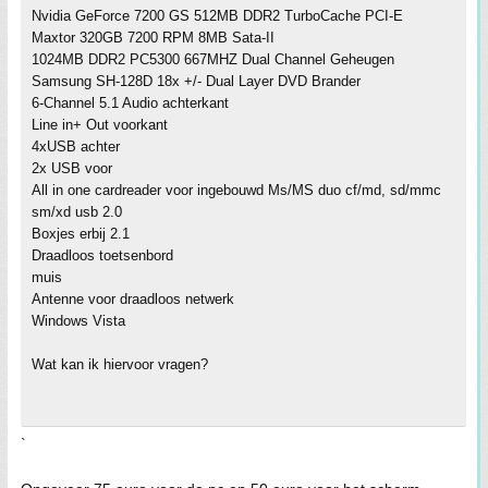
Nvidia GeForce 7200 GS 512MB DDR2 TurboCache PCI-E
Maxtor 320GB 7200 RPM 8MB Sata-II
1024MB DDR2 PC5300 667MHZ Dual Channel Geheugen
Samsung SH-128D 18x +/- Dual Layer DVD Brander
6-Channel 5.1 Audio achterkant
Line in+ Out voorkant
4xUSB achter
2x USB voor
All in one cardreader voor ingebouwd Ms/MS duo cf/md, sd/mmc
sm/xd usb 2.0
Boxjes erbij 2.1
Draadloos toetsenbord
muis
Antenne voor draadloos netwerk
Windows Vista
Wat kan ik hiervoor vragen?
`