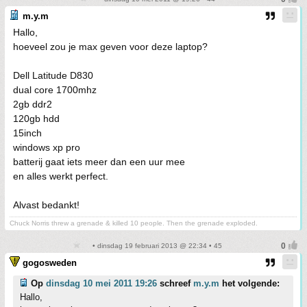
m.y.m
Hallo,
hoeveel zou je max geven voor deze laptop?
Dell Latitude D830
dual core 1700mhz
2gb ddr2
120gb hdd
15inch
windows xp pro
batterij gaat iets meer dan een uur mee
en alles werkt perfect.
Alvast bedankt!
Chuck Norris threw a grenade & killed 10 people. Then the grenade exploded.
• dinsdag 19 februari 2013 @ 22:34 • 45
gogosweden
Op
dinsdag 10 mei 2011 19:26
schreef
m.y.m
het volgende:
Hallo,