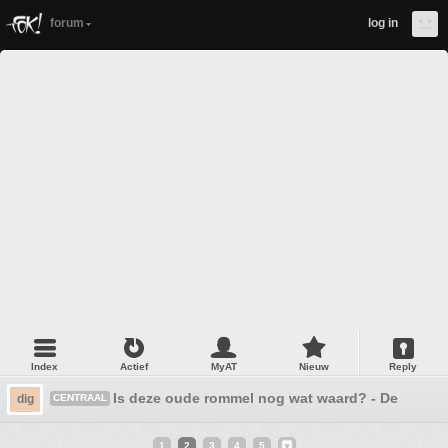
forum
log in
Index
Actief
MyAT
Nieuw
Reply
Is deze oude rommel nog wat waard? - Deel 3
dig
CENTRAAL
1
2
3
4
5