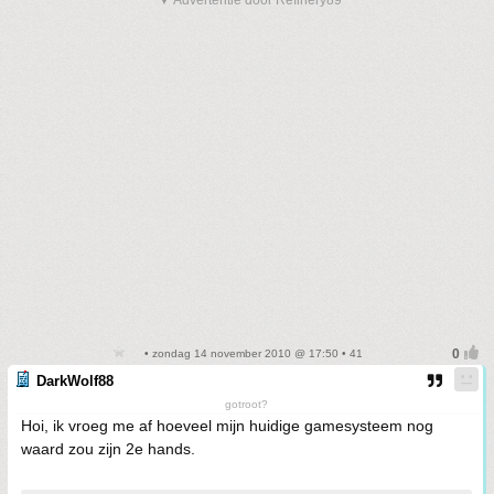
▼ Advertentie door Refinery89
• zondag 14 november 2010 @ 17:50 • 41
DarkWolf88
gotroot?
Hoi, ik vroeg me af hoeveel mijn huidige gamesysteem nog
waard zou zijn 2e hands.