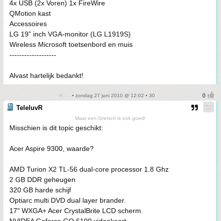
4x USB (2x Voren) 1x FireWire
QMotion kast
Accessoires
LG 19” inch VGA-monitor (LG L1919S)
Wireless Microsoft toetsenbord en muis
-------------------
Alvast hartelijk bedankt!
• zondag 27 juni 2010 @ 12:02 • 30
TeleluvR
Maar een Gretsch is ook goed!
Misschien is dit topic geschikt:
Acer Aspire 9300, waarde?
AMD Turion X2 TL-56 dual-core processor 1.8 Ghz
2 GB DDR geheugen
320 GB harde schijf
Optiarc multi DVD dual layer brander.
17" WXGA+ Acer CrystalBrite LCD scherm.