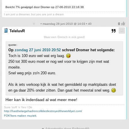
Bericht 7% gewijzigd door Dromer op 27-06-2010 22:16:38
I am just a dreamer, but you are just a dream
• maandag 28 juni 2010 @ 14:03 • 40
TeleluvR
Maar een Gretsch is ook goed!
quote:
Op
zondag 27 juni 2010 20:52
schreef Dromer het volgende:
Toch is 100 euro wel wat erg laag.
250 tot 300 euro moet er nog wel voor te krijgen zijn met wat
moeite.
Snel weg prijs zo'n 200 euro.
Als ik iets verkoop kijk ik wat het gemiddeld op marktplaats doet
en ga daar 20% onder zitten. Dan gaat het meestal snel weg.
Hier kan ik inderdaad al wat meer mee!
Sure 'nuff 'n Yes I Do
http://hasthelargehadroncolliderdestroyedtheworldyet.com/
FOK!kers maken muziek.