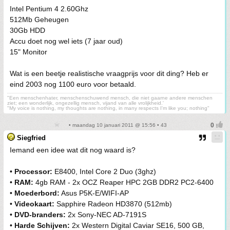
Intel Pentium 4 2.60Ghz
512Mb Geheugen
30Gb HDD
Accu doet nog wel iets (7 jaar oud)
15" Monitor
Wat is een beetje realistische vraagprijs voor dit ding? Heb er
eind 2003 nog 1100 euro voor betaald.
"Een menschenhater, menschenschuwend mensch, die niet gaarne andere menschen
ziet; een wonderlijk, ongezellig mensch, vijand van alle vrolijkheid.'
"My voice is nothing, my thoughts are nothing, in many respects I'm like you; nothing"
• maandag 10 januari 2011 @ 15:56 • 43
Siegfried
Iemand een idee wat dit nog waard is?
•
Processor:
E8400, Intel Core 2 Duo (3ghz)
•
RAM:
4gb RAM - 2x OCZ Reaper HPC 2GB DDR2 PC2-6400
•
Moederbord:
Asus P5K-E/WIFI-AP
•
Videokaart:
Sapphire Radeon HD3870 (512mb)
•
DVD-branders:
2x Sony-NEC AD-7191S
•
Harde Schijven:
2x Western Digital Caviar SE16, 500 GB,