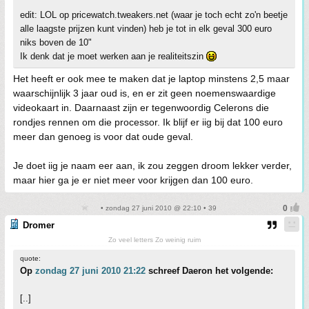
edit: LOL op pricewatch.tweakers.net (waar je toch echt zo'n beetje
alle laagste prijzen kunt vinden) heb je tot in elk geval 300 euro
niks boven de 10"
Ik denk dat je moet werken aan je realiteitszin
Het heeft er ook mee te maken dat je laptop minstens 2,5 maar
waarschijnlijk 3 jaar oud is, en er zit geen noemenswaardige
videokaart in. Daarnaast zijn er tegenwoordig Celerons die
rondjes rennen om die processor. Ik blijf er iig bij dat 100 euro
meer dan genoeg is voor dat oude geval.
Je doet iig je naam eer aan, ik zou zeggen droom lekker verder,
maar hier ga je er niet meer voor krijgen dan 100 euro.
• zondag 27 juni 2010 @ 22:10 • 39
Dromer
Zo veel letters Zo weinig ruim
quote:
Op
zondag 27 juni 2010 21:22
schreef Daeron het volgende:
[..]