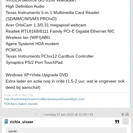
NVIDEA Geforce GO 6100 videokaart.
High Definition Audio
Texas Instruments 5-in-1 Multimedia Card Reader
(SD/MMC/MS/MS PRO/xD)
Acer OrbiCam 1.3/0,31 megapixel webcam
Realtek RTL8168/8111 Family PCI-E Gigabit Ethernet NIC
Wireless lan (WIFI)ABG
Agere Systems HDA modem
PCMCIA
Texas Instruments PCIxx12 Cardbus Controller
Synaptics PS/2 Port TouchPad
Windows XP+Vista Upgrade DVD
Extra lader en actie nog in orde (1,5-2 uur, wat ie ongeveer ook
deed bij aanschaf)
Sure 'nuff 'n Yes I Do
http://hasthelargehadroncolliderdestroyedtheworldyet.com/
FOK!kers maken muziek.
• zondag 27 juni 2010 @ 12:26 • 31
richie_visser
quote: