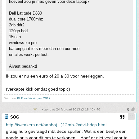
hoeveel zou je max geven voor deze laptop?
Dell Latitude D830
dual core 1700mhz
2gb ddr2
120gb hdd
15inch
windows xp pro
batterij gaat iets meer dan een uur mee
en alles werkt perfect.
Alvast bedankt!
Ik zou er nu een euro of 20 a 30 voor neerleggen.
(verkapte kick omdat goed topic)
Winnaar
KLB verkiezingen 2012.
• zondag 24 februari 2013 @ 18:46 • 46
SOG
http://tweakers.net/aanbo(...)12mb-2xdvi-hdcp.html
graag hulp gevraagd mbt deze spullen: Wat is een beetje een
goede prijs voor dit om te verkopen... Hoef er niet veel voor te