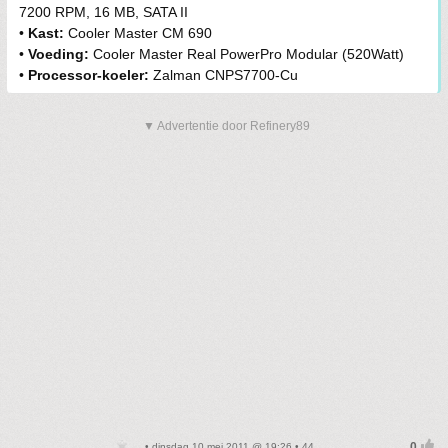
7200 RPM, 16 MB, SATA II
•
Kast:
Cooler Master CM 690
•
Voeding:
Cooler Master Real PowerPro Modular (520Watt)
•
Processor-koeler:
Zalman CNPS7700-Cu
▼ Advertentie door Refinery89
• dinsdag 10 mei 2011 @ 19:26 • 44