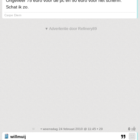
Ongeveer 75 euro voor de pc en 50 euro voor het scherm.
Schat ik zo.
Carpe Diem
▼ Advertentie door Refinery89
• woensdag 24 februari 2010 @ 11:45 • 29
willmuij