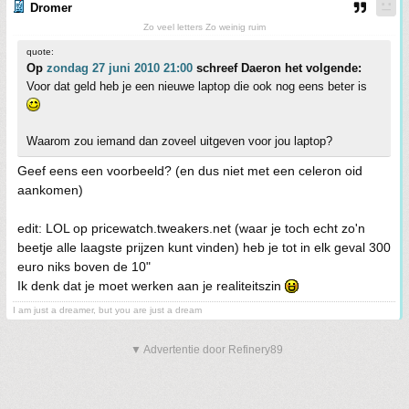
Dromer
Zo veel letters Zo weinig ruim
quote:
Op
zondag 27 juni 2010 21:00
schreef Daeron het volgende:
Voor dat geld heb je een nieuwe laptop die ook nog eens beter is
Waarom zou iemand dan zoveel uitgeven voor jou laptop?
Geef eens een voorbeeld? (en dus niet met een celeron oid
aankomen)
edit: LOL op pricewatch.tweakers.net (waar je toch echt zo'n
beetje alle laagste prijzen kunt vinden) heb je tot in elk geval 300
euro niks boven de 10"
Ik denk dat je moet werken aan je realiteitszin
I am just a dreamer, but you are just a dream
▼ Advertentie door Refinery89