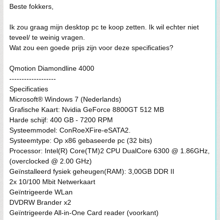
Beste fokkers,
Ik zou graag mijn desktop pc te koop zetten. Ik wil echter niet
teveel/ te weinig vragen.
Wat zou een goede prijs zijn voor deze specificaties?
Qmotion Diamondline 4000
-------------------
Specificaties
Microsoft® Windows 7 (Nederlands)
Grafische Kaart: Nvidia GeForce 8800GT 512 MB
Harde schijf: 400 GB - 7200 RPM
Systeemmodel: ConRoeXFire-eSATA2.
Systeemtype: Op x86 gebaseerde pc (32 bits)
Processor: Intel(R) Core(TM)2 CPU DualCore 6300 @ 1.86GHz,
(overclocked @ 2.00 GHz)
Geïnstalleerd fysiek geheugen(RAM): 3,00GB DDR II
2x 10/100 Mbit Netwerkaart
Geïntrigeerde WLan
DVDRW Brander x2
Geïntrigeerde All-in-One Card reader (voorkant)