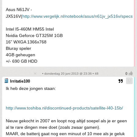
Asus N61JV -
JX516V(
http://www.vergelijk.nl/notebook/asus/n61jv_jx516v/specs.r
Intel I5-460M HM55 Intel
Nvidia Geforce GT325M 1GB
16” WXGA 1366x768
Bluray speler
4GB geheugen
+/- 690 GB HDD
• donderdag 20 juni 2013 @ 23:36 • 48
Irritatie100
Ik heb deze jongen staan:
http://www.toshiba.nl/discontinued-products/satellite-l40-15b/
Nieuw gekocht in 2007 en loopt nog altijd soepel als je er geen
al te rare dingen mee doet (zoals zwaar gamen).
MAAR, de batterij gaat nog een minuut of 10 mee als je geluk