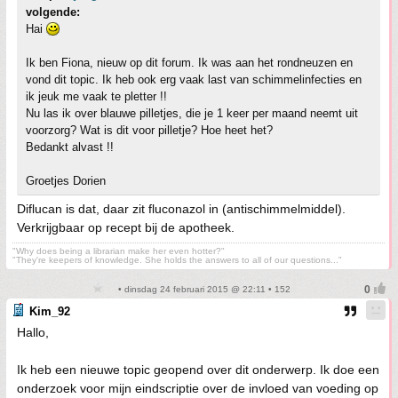
volgende:
Hai
Ik ben Fiona, nieuw op dit forum. Ik was aan het rondneuzen en
vond dit topic. Ik heb ook erg vaak last van schimmelinfecties en
ik jeuk me vaak te pletter !!
Nu las ik over blauwe pilletjes, die je 1 keer per maand neemt uit
voorzorg? Wat is dit voor pilletje? Hoe heet het?
Bedankt alvast !!
Groetjes Dorien
Diflucan is dat, daar zit fluconazol in (antischimmelmiddel).
Verkrijgbaar op recept bij de apotheek.
"Why does being a librarian make her even hotter?"
"They're keepers of knowledge. She holds the answers to all of our questions..."
• dinsdag 24 februari 2015 @ 22:11 • 152
Kim_92
Hallo,
Ik heb een nieuwe topic geopend over dit onderwerp. Ik doe een
onderzoek voor mijn eindscriptie over de invloed van voeding op