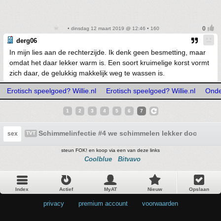
• dinsdag 12 maart 2019 @ 12:46 • 160
derg06
In mijn lies aan de rechterzijde. Ik denk geen besmetting, maar
omdat het daar lekker warm is. Een soort kruimelige korst vormt
zich daar, de gelukkig makkelijk weg te wassen is.
Erotisch speelgoed? Willie.nl
Erotisch speelgoed? Willie.nl
Onde
1
2
3
4
5
6
7
Schimmelinfectie #4 we schimmelen lekker door!
sex
TVT
steun FOK! en koop via een van deze links
Coolblue
Bitvavo
Index
Actief
MyAT
Nieuw
Opslaan
privacy
•
premium account
•
voorwaarden