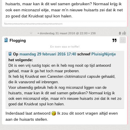
huisarts, maar kan ik dit wel samen gebruiken? Normaal krijg ik
ook een miconazol eitje, maar m'n nieuwe huisarts zei dat ik net
zo goed dat Kruidvat spul kon halen.
Nomnomnomnomnomnomnomnomnomnom
• donderdag 31 maart 2016 @ 22:00 • 156
Flogging
En toen was er koffie!
Op
maandag 29 februari 2016 17:40
schreef
PluisigNijntje
het volgende:
Dit is een vrij rustig topic en ik heb nog nooit op tijd antwoord
gehad, maar ik ga het toch maar proberen.
Ik heb bij Kruidvat een Canesten clotrimatozol capsule gehaald,
die ik vanavond wil inbrengen.
Voor uitwendig gebruik heb ik nog miconazol liggen van de
huisarts, maar kan ik dit wel samen gebruiken? Normaal krijg ik
ook een miconazol eitje, maar m'n nieuwe huisarts zei dat ik net zo
goed dat Kruidvat spul kon halen.
Inderdaad laat antwoord
Ik zou dit soort vragen altijd even
aan de huisarts stellen.