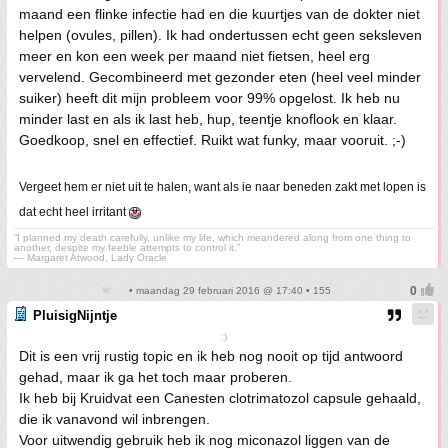
maand een flinke infectie had en die kuurtjes van de dokter niet
helpen (ovules, pillen). Ik had ondertussen echt geen seksleven
meer en kon een week per maand niet fietsen, heel erg
vervelend. Gecombineerd met gezonder eten (heel veel minder
suiker) heeft dit mijn probleem voor 99% opgelost. Ik heb nu
minder last en als ik last heb, hup, teentje knoflook en klaar.
Goedkoop, snel en effectief. Ruikt wat funky, maar vooruit. ;-)
Vergeet hem er niet uit te halen, want als ie naar beneden zakt met lopen is
dat echt heel irritant
“I planned my death carefully, unlike my life, which meandered along from one thing to
another, despite my feeble attempts to control it.”
― Margaret Atwood, Lady Oracle
• maandag 29 februari 2016 @ 17:40 • 155
PluisigNijntje
:)
Dit is een vrij rustig topic en ik heb nog nooit op tijd antwoord
gehad, maar ik ga het toch maar proberen.
Ik heb bij Kruidvat een Canesten clotrimatozol capsule gehaald,
die ik vanavond wil inbrengen.
Voor uitwendig gebruik heb ik nog miconazol liggen van de