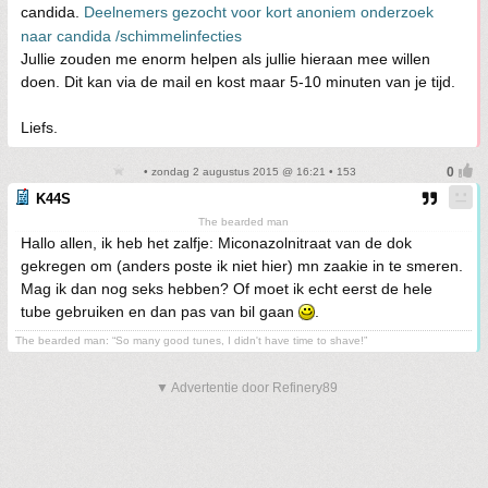
candida.
Deelnemers gezocht voor kort anoniem onderzoek
naar candida /schimmelinfecties
Jullie zouden me enorm helpen als jullie hieraan mee willen
doen. Dit kan via de mail en kost maar 5-10 minuten van je tijd.
Liefs.
• zondag 2 augustus 2015 @ 16:21 • 153
K44S
The bearded man
Hallo allen, ik heb het zalfje: Miconazolnitraat van de dok
gekregen om (anders poste ik niet hier) mn zaakie in te smeren.
Mag ik dan nog seks hebben? Of moet ik echt eerst de hele
tube gebruiken en dan pas van bil gaan
.
The bearded man: “So many good tunes, I didn't have time to shave!”
▼ Advertentie door Refinery89