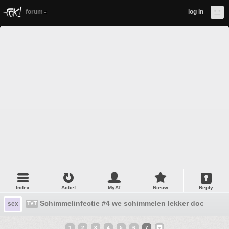
forum
log in
Index
Actief
MyAT
Nieuw
Reply
Schimmelinfectie #4 we schimmelen lekker door!
sex
TVT
1
2
3
4
5
6
7