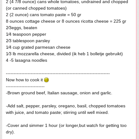
2 (4 7/8 ounce) cans whole tomatoes, undrained and chopped
(or canned chopped tomatoes)
2 (2 ounce) cans tomato paste = 50 gr
8 ounces cottage cheese or 8 ounces ricotta cheese = 225 gr
2⁄3eggs, beaten
1⁄4 teaspoon pepper
2⁄3 tablespoon parsley
1⁄4 cup grated parmesan cheese
1⁄3 lb mozzarella cheese, divided (ik heb 1 bolletje gebruikt)
4 -5 lasagna noodles
-------------------------------------------------------------------
Now how to cook it
-------------------------
-Brown ground beef, Italian sausage, onion and garlic.
-Add salt, pepper, parsley, oregano, basil, chopped tomatoes
with juice, and tomato paste; stirring until well mixed.
-Cover and simmer 1 hour (or longer,but watch for getting too
dry).