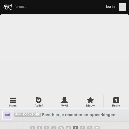
forum
log in
Index
Actief
MyAT
Nieuw
Reply
Post hier je recepten en opmerkingen deel 2
cul
FOK!-KOOKBOEK
1
2
3
4
5
6
7
8
9