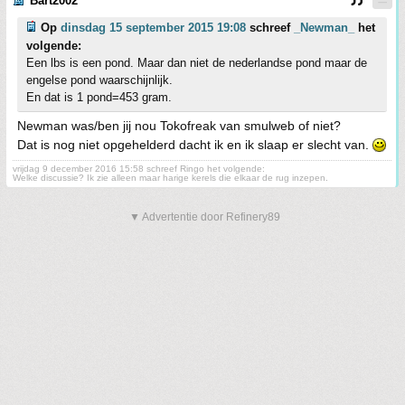
Bart2002
Op
dinsdag 15 september 2015 19:08
schreef
_Newman_
het
volgende:
Een lbs is een pond. Maar dan niet de nederlandse pond maar de
engelse pond waarschijnlijk.
En dat is 1 pond=453 gram.
Newman was/ben jij nou Tokofreak van smulweb of niet?
Dat is nog niet opgehelderd dacht ik en ik slaap er slecht van.
vrijdag 9 december 2016 15:58 schreef Ringo het volgende:
Welke discussie? Ik zie alleen maar harige kerels die elkaar de rug inzepen.
▼ Advertentie door Refinery89