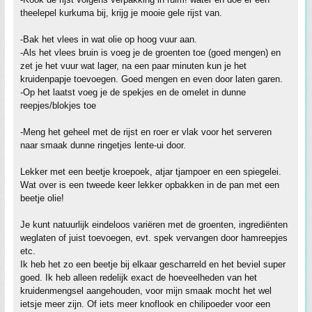
theelepel kurkuma bij, krijg je mooie gele rijst van.
-Bak het vlees in wat olie op hoog vuur aan.
-Als het vlees bruin is voeg je de groenten toe (goed mengen) en
zet je het vuur wat lager, na een paar minuten kun je het
kruidenpapje toevoegen. Goed mengen en even door laten garen.
-Op het laatst voeg je de spekjes en de omelet in dunne
reepjes/blokjes toe
-Meng het geheel met de rijst en roer er vlak voor het serveren
naar smaak dunne ringetjes lente-ui door.
Lekker met een beetje kroepoek, atjar tjampoer en een spiegelei.
Wat over is een tweede keer lekker opbakken in de pan met een
beetje olie!
Je kunt natuurlijk eindeloos variëren met de groenten, ingrediënten
weglaten of juist toevoegen, evt. spek vervangen door hamreepjes
etc.
Ik heb het zo een beetje bij elkaar gescharreld en het beviel super
goed. Ik heb alleen redelijk exact de hoeveelheden van het
kruidenmengsel aangehouden, voor mijn smaak mocht het wel
ietsje meer zijn. Of iets meer knoflook en chilipoeder voor een