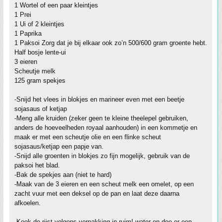
1 Wortel of een paar kleintjes
1 Prei
1 Ui of 2 kleintjes
1 Paprika
1 Paksoi Zorg dat je bij elkaar ook zo’n 500/600 gram groente hebt.
Half bosje lente-ui
3 eieren
Scheutje melk
125 gram spekjes
-Snijd het vlees in blokjes en marineer even met een beetje
sojasaus of ketjap
-Meng alle kruiden (zeker geen te kleine theelepel gebruiken,
anders de hoeveelheden royaal aanhouden) in een kommetje en
maak er met een scheutje olie en een flinke scheut
sojasaus/ketjap een papje van.
-Snijd alle groenten in blokjes zo fijn mogelijk, gebruik van de
paksoi het blad.
-Bak de spekjes aan (niet te hard)
-Maak van de 3 eieren en een scheut melk een omelet, op een
zacht vuur met een deksel op de pan en laat deze daarna
afkoelen.
-Kook de rijst volgens verpakking in ruim! water en doe er een