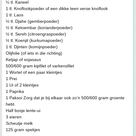
¼ tl. Kaneel
1 tl. Knoflookpoeder of een dikke teen verse knoflook
1 tl. Laos
½ tl. Djahe (gemberpoeder)
½ tl. Ketoembar (korianderpoeder)
½ tl. Sereh (citroengraspoeder)
½ tl. Koenjit (kurkumapoeder)
1 tl. Djinten (komijnpoeder)
Olijfolie (of iets in die richting)
Ketjap of sojasaus
500/600 gram kipfilet of varkensfilet
1 Wortel of een paar kleintjes
1 Prei
1 Ui of 2 kleintjes
1 Paprika
1 Paksoi Zorg dat je bij elkaar ook zo’n 500/600 gram groente
hebt.
Half bosje lente-ui
3 eieren
Scheutje melk
125 gram spekjes