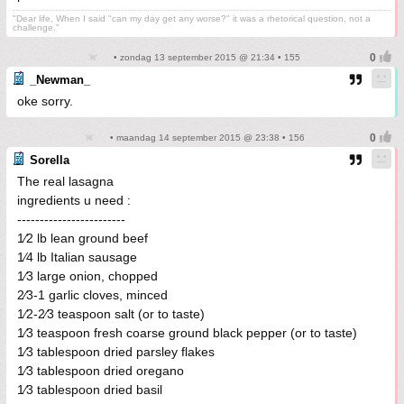
"Dear life, When I said "can my day get any worse?" it was a rhetorical question, not a
challenge."
• zondag 13 september 2015 @ 21:34 • 155
_Newman_
oke sorry.
• maandag 14 september 2015 @ 23:38 • 156
Sorella
The real lasagna
ingredients u need :
------------------------
1⁄2 lb lean ground beef
1⁄4 lb Italian sausage
1⁄3 large onion, chopped
2⁄3-1 garlic cloves, minced
1⁄2-2⁄3 teaspoon salt (or to taste)
1⁄3 teaspoon fresh coarse ground black pepper (or to taste)
1⁄3 tablespoon dried parsley flakes
1⁄3 tablespoon dried oregano
1⁄3 tablespoon dried basil