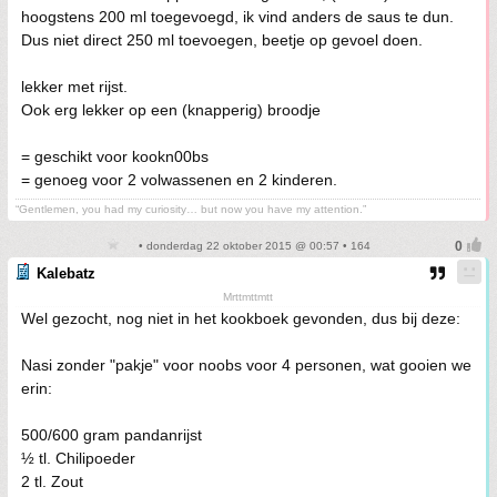
hoogstens 200 ml toegevoegd, ik vind anders de saus te dun.
Dus niet direct 250 ml toevoegen, beetje op gevoel doen.
lekker met rijst.
Ook erg lekker op een (knapperig) broodje
= geschikt voor kookn00bs
= genoeg voor 2 volwassenen en 2 kinderen.
“Gentlemen, you had my curiosity… but now you have my attention.”
• donderdag 22 oktober 2015 @ 00:57 • 164
Kalebatz
Mrttmttmtt
Wel gezocht, nog niet in het kookboek gevonden, dus bij deze:
Nasi zonder "pakje" voor noobs voor 4 personen, wat gooien we
erin:
500/600 gram pandanrijst
½ tl. Chilipoeder
2 tl. Zout