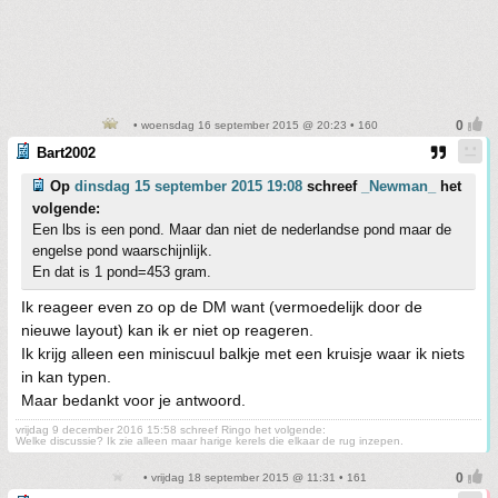
• woensdag 16 september 2015 @ 20:23 • 160
Bart2002
Op
dinsdag 15 september 2015 19:08
schreef
_Newman_
het
volgende:
Een lbs is een pond. Maar dan niet de nederlandse pond maar de
engelse pond waarschijnlijk.
En dat is 1 pond=453 gram.
Ik reageer even zo op de DM want (vermoedelijk door de
nieuwe layout) kan ik er niet op reageren.
Ik krijg alleen een miniscuul balkje met een kruisje waar ik niets
in kan typen.
Maar bedankt voor je antwoord.
vrijdag 9 december 2016 15:58 schreef Ringo het volgende:
Welke discussie? Ik zie alleen maar harige kerels die elkaar de rug inzepen.
• vrijdag 18 september 2015 @ 11:31 • 161