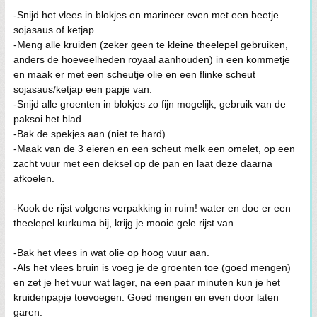
-Snijd het vlees in blokjes en marineer even met een beetje
sojasaus of ketjap
-Meng alle kruiden (zeker geen te kleine theelepel gebruiken,
anders de hoeveelheden royaal aanhouden) in een kommetje
en maak er met een scheutje olie en een flinke scheut
sojasaus/ketjap een papje van.
-Snijd alle groenten in blokjes zo fijn mogelijk, gebruik van de
paksoi het blad.
-Bak de spekjes aan (niet te hard)
-Maak van de 3 eieren en een scheut melk een omelet, op een
zacht vuur met een deksel op de pan en laat deze daarna
afkoelen.
-Kook de rijst volgens verpakking in ruim! water en doe er een
theelepel kurkuma bij, krijg je mooie gele rijst van.
-Bak het vlees in wat olie op hoog vuur aan.
-Als het vlees bruin is voeg je de groenten toe (goed mengen)
en zet je het vuur wat lager, na een paar minuten kun je het
kruidenpapje toevoegen. Goed mengen en even door laten
garen.