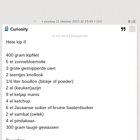
• zondag 11 oktober 2015 @ 15:49 • 163
Curiosity
In the devil's playground
Hete kip II
400 gram kipfilet
5 el zonnebloemolie
3 grote gesnipperde uien
2 teentjes knoflook
1/4 liter bouillon (blokje of poeder)
2 el (keuken)azijn
9 el ketjap manis
4 el ketchup
6 el Javaanse suiker of bruine basterdsuiker
2 el sambal (oelek)
4 el pindakaas
300 gram taugé gewassen