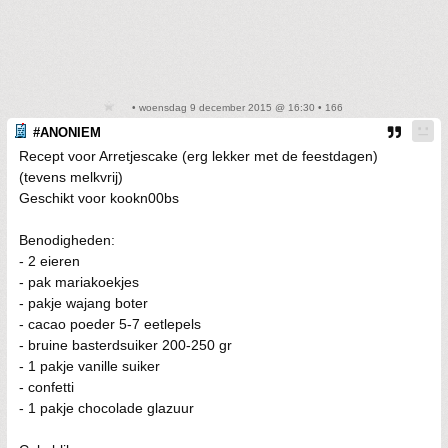
• woensdag 9 december 2015 @ 16:30 • 166
#ANONIEM
Recept voor Arretjescake (erg lekker met de feestdagen)
(tevens melkvrij)
Geschikt voor kookn00bs
Benodigheden:
- 2 eieren
- pak mariakoekjes
- pakje wajang boter
- cacao poeder 5-7 eetlepels
- bruine basterdsuiker 200-250 gr
- 1 pakje vanille suiker
- confetti
- 1 pakje chocolade glazuur