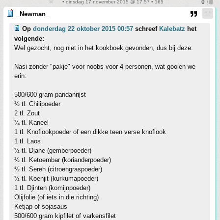
• dinsdag 17 november 2015 @ 17:57 • 165
_Newman_
Op
donderdag 22 oktober 2015 00:57
schreef
Kalebatz
het
volgende:
Wel gezocht, nog niet in het kookboek gevonden, dus bij deze:
Nasi zonder "pakje" voor noobs voor 4 personen, wat gooien we
erin:
500/600 gram pandanrijst
½ tl. Chilipoeder
2 tl. Zout
¼ tl. Kaneel
1 tl. Knoflookpoeder of een dikke teen verse knoflook
1 tl. Laos
½ tl. Djahe (gemberpoeder)
½ tl. Ketoembar (korianderpoeder)
½ tl. Sereh (citroengraspoeder)
½ tl. Koenjit (kurkumapoeder)
1 tl. Djinten (komijnpoeder)
Olijfolie (of iets in die richting)
Ketjap of sojasaus
500/600 gram kipfilet of varkensfilet