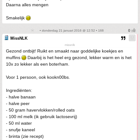
Daarna alles mengen
Smakelijk
• donderdag 21 januari 2016 @ 12:52 • 168
MissNLK
missnlk
Gezond ontbijt! Ruikt en smaakt naar goddelijke koekjes en
muffins
Daarbij is het heel erg gezond, lekker warm en is het
10x zo lekker als een boterham.
Voor 1 persoon, ook kookn00bs.
Ingrediënten:
- halve banaan
- halve peer
- 50 gram havervlokken/rolled oats
- 100 ml melk (ik gebruik lactosevrij)
- 50 ml water
- snufje kaneel
- brinta (zie recept)