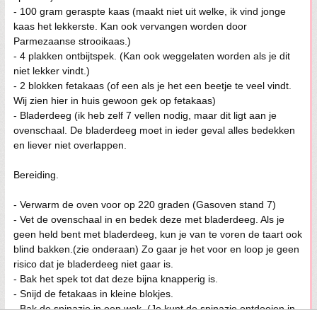
- 100 gram geraspte kaas (maakt niet uit welke, ik vind jonge
kaas het lekkerste. Kan ook vervangen worden door
Parmezaanse strooikaas.)
- 4 plakken ontbijtspek. (Kan ook weggelaten worden als je dit
niet lekker vindt.)
- 2 blokken fetakaas (of een als je het een beetje te veel vindt.
Wij zien hier in huis gewoon gek op fetakaas)
- Bladerdeeg (ik heb zelf 7 vellen nodig, maar dit ligt aan je
ovenschaal. De bladerdeeg moet in ieder geval alles bedekken
en liever niet overlappen.
Bereiding.
- Verwarm de oven voor op 220 graden (Gasoven stand 7)
- Vet de ovenschaal in en bedek deze met bladerdeeg. Als je
geen held bent met bladerdeeg, kun je van te voren de taart ook
blind bakken.(zie onderaan) Zo gaar je het voor en loop je geen
risico dat je bladerdeeg niet gaar is.
- Bak het spek tot dat deze bijna knapperig is.
- Snijd de fetakaas in kleine blokjes.
- Bak de spinazie in een wok. (Je kunt de spinazie ontdooien in