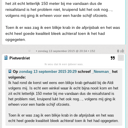
het zit echt letterlijk 150 meter bij me vandaan dus de
reisafstand is het problem niet, kruipend lukt het ook nog...,
volgens mij ging ik erheen voor een harde schijf ofzoiets.
Toen ik er was zag ik een blikje krab in de afprijsbak en het was
echt heel goede kwaliteit bleek achteraf toen ik het had
opgegeten.
• zondag 13 september 2015 @ 20:34 • 152
Pietverdriet
Ik wou dat ik een ijsbeer was.
Op
zondag 13 september 2015 20:29
schreef
_Newman_
het
volgende:
Ik had rond de kerst wel eens een blikje krab gehaald bij de Aldi
volgens mij. Is echt een winkel waar ik echt bijna nooit kom en het
zit echt letterlijk 150 meter bij me vandaan dus de reisafstand is
het problem niet, kruipend lukt het ook nog..., volgens mij ging ik
erheen voor een harde schijf ofzoiets.
Toen ik er was zag ik een blikje krab in de afprijsbak en het was
echt heel goede kwaliteit bleek achteraf toen ik het had opgegeten.