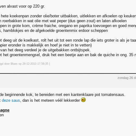
en alvast voor op 220 gr.
n hete koekenpan zonder olie/boter uitbakken, uitlekken en afkoelen op keuke
 roerbakken in wat olie met wat peper (dus geen zout) en laten afkoelen
ppen in grote kom, crème fraiche, oregano en paprika toevoegen en goed me
, hamblokjes en de afgekoelde groentenmix erdoor scheppen
t deeg uit de koelkast, rolt het uit tot een ronde lap die iets groter is als je
ier eronder is makkelijk en hoef je niet in te vetten)
an het deeg verdeel je de uitgebakken ontbijtspek.
t het groentenmengsel, druk het een beetje aan en bak de quiche in ong. 35 m
zigd door Blues op 26-12-2010 17:56
:35
]
zondag 26 
de beginnende kok, te bereiden met een kantenklaare pot tomatensaus.
t
deze saus
, dan is het meteen véél lekkerder
sagne
en