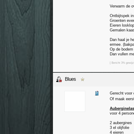
Verwarm de ov
Ontbijtspek i
Groenten even
Eieren losklo
Gemalen kaas
Dan haal je he
ermee. (bakpap
Op de bodem v
Dan vullen me
[ Bericht 3% gewij
Blues
Gerecht voor 
Of maak eers
Auberginela
voor 4 person
2 aubergines
3 el olijfolie
4 eieren