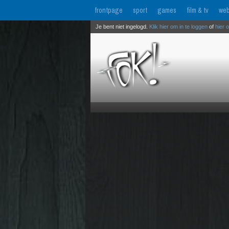
frontpage
sport
games
film & tv
web
Je bent niet ingelogd.
Klik hier om in te loggen
of
hier 