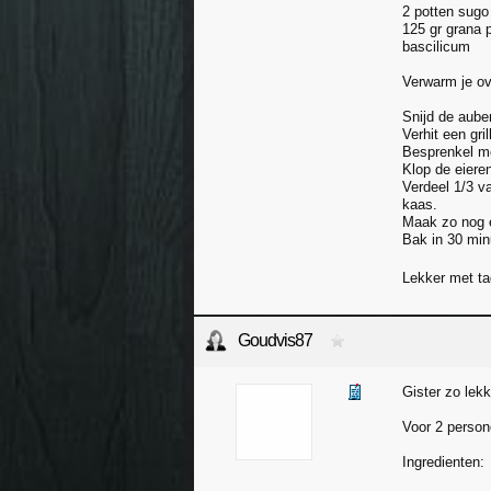
2 potten sugo
125 gr grana 
bascilicum
Verwarm je ov
Snijd de auber
Verhit een gri
Besprenkel me
Klop de eiere
Verdeel 1/3 v
kaas.
Maak zo nog 
Bak in 30 min
Lekker met ta
Goudvis87
Gister zo lekk
Voor 2 person
Ingredienten: