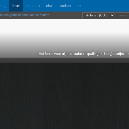
log
forum
fotoboek
chat
zoeken
dm
om een gratis account aan te maken
.
Het forum voor al je culinaire uitspattingen, hoogstandjes 