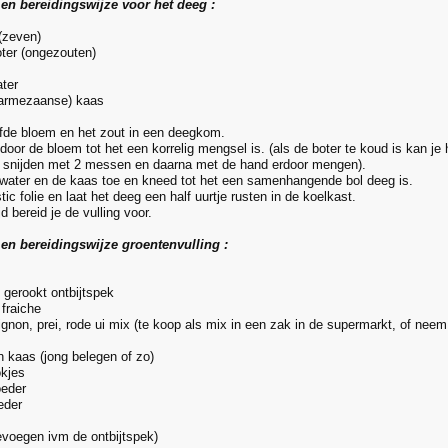
 en bereidingswijze voor het deeg :
(zeven)
ter (ongezouten)
ter
parmezaanse) kaas
fde bloem en het zout in een deegkom.
 door de bloem tot het een korrelig mengsel is. (als de boter te koud is kan je
s snijden met 2 messen en daarna met de hand erdoor mengen).
water en de kaas toe en kneed tot het een samenhangende bol deeg is.
stic folie en laat het deeg een half uurtje rusten in de koelkast.
jd bereid je de vulling voor.
 en bereidingswijze groentenvulling :
 gerookt ontbijtspek
fraiche
gnon, prei, rode ui mix (te koop als mix in een zak in de supermarkt, of neem
n kaas (jong belegen of zo)
okjes
oeder
eder
evoegen ivm de ontbijtspek)