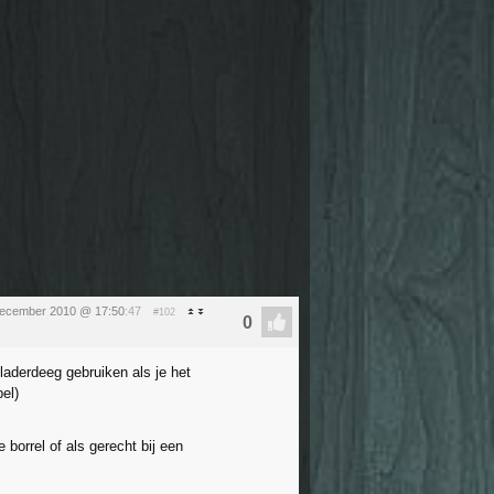
december 2010 @ 17:50
:47
#102
laderdeeg gebruiken als je het
el)
e borrel of als gerecht bij een