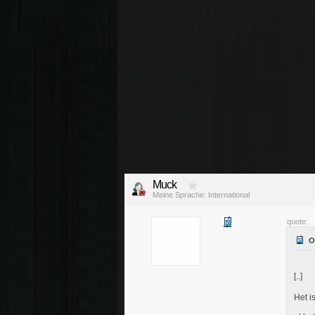
Muck
Meine Sprache: International
quote:
[..]
Het i