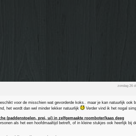
zondag 26 
geschikt voor de misschien wat gevorderde koks.. maar je kan natuurlijk ook b
nd, het wordt dan wel minder lekker natuurlijk
Verder vind ik het nogal simp
he (paddenstoelen, prei, ui) in zelfgemaakte roomboter/kaas deeg
rsonen als het een hoofdmaaltijd betreft, of in kleine stukjes ook heerlijk bij d