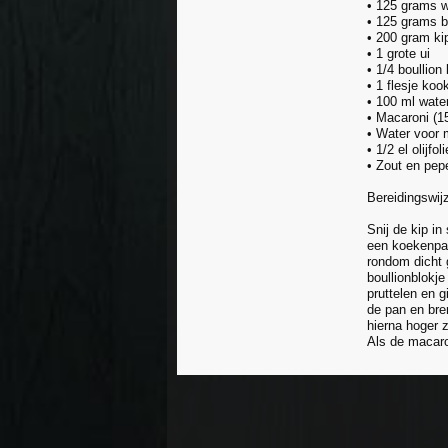
• 125 grams 
• 125 grams 
• 200 gram ki
• 1 grote ui
• 1/4 boullion
• 1 flesje koo
• 100 ml water
• Macaroni (1
• Water voor 
• 1/2 el olijfoli
• Zout en pep
Bereidingswij
Snij de kip in
een koekenpan
rondom dicht 
boullionblokje
pruttelen en g
de pan en bre
hierna hoger 
Als de macaro