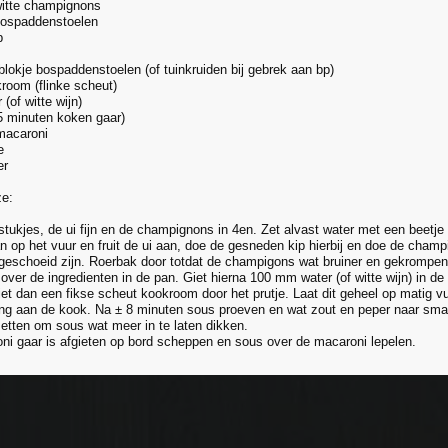
witte champignons
bospaddenstoelen
p
 blokje bospaddenstoelen (of tuinkruiden bij gebrek aan bp)
kroom (flinke scheut)
 (of witte wijn)
5 minuten koken gaar)
macaroni
e
er
ze:
 stukjes, de ui fijn en de champignons in 4en. Zet alvast water met een beetje 
 op het vuur en fruit de ui aan, doe de gesneden kip hierbij en doe de champi
geschoeid zijn. Roerbak door totdat de champigons wat bruiner en gekrompen z
 over de ingredienten in de pan. Giet hierna 100 mm water (of witte wijn) in de
iet dan een fikse scheut kookroom door het prutje. Laat dit geheel op matig v
ng aan de kook. Na ± 8 minuten sous proeven en wat zout en peper naar sm
zetten om sous wat meer in te laten dikken.
ni gaar is afgieten op bord scheppen en sous over de macaroni lepelen.