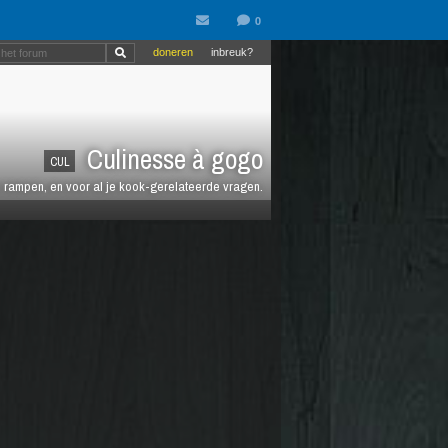
doneren
inbreuk?
Culinesse à gogo
CUL
en rampen, en voor al je kook-gerelateerde vragen.