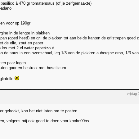
 basilico à 470 gr tomatensaus (of je zelfgemaakte)
padano
en voor op 190gr
gine in de lengte in plakken
llpan (goed heet!) en gril de plakken tot aan beide kanten de grilstrepen goed z
t de olie, zout en peper
n los met 2 el water peper/zout
an de saus in een ovenschaal, leg 1/3 van de plakken aubergine erop, 1/3 van 
een paar lagen
uten gaar en bestrooi met bascilicum
gliatelle
vrijdag
er gekookt, kon het niet laten om te posten.
en, volgens mij ook goed te doen voor kookn00bs