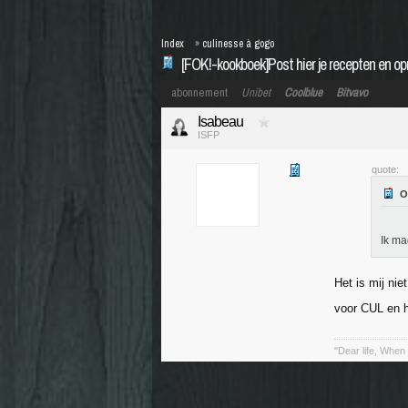
Index
»
culinesse à gogo
[FOK!-kookboek]Post hier je recepten en o
abonnement
Unibet
Coolblue
Bitvavo
Isabeau
ISFP
quote:
Ik ma
Het is mij nie
voor CUL en 
"Dear life, When 