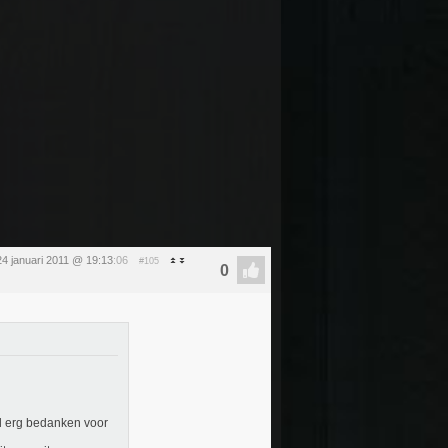
4 januari 2011 @ 19:13
:06
#105
el erg bedanken voor