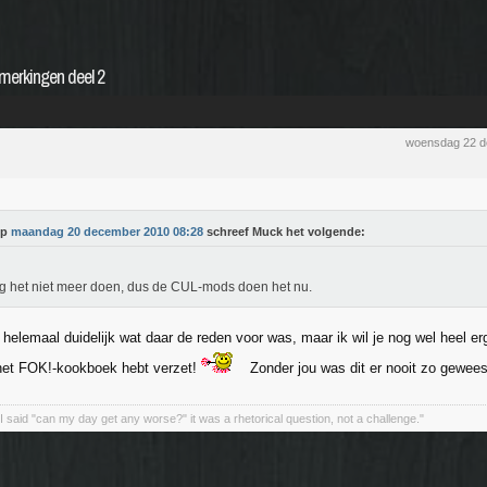
pmerkingen deel 2
woensdag 22 d
Op
maandag 20 december 2010 08:28
schreef Muck het volgende:
g het niet meer doen, dus de CUL-mods doen het nu.
t helemaal duidelijk wat daar de reden voor was, maar ik wil je nog wel heel e
het FOK!-kookboek hebt verzet!
Zonder jou was dit er nooit zo gewees
I said "can my day get any worse?" it was a rhetorical question, not a challenge."