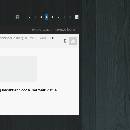
1
2
3
4
5
6
7
8
9
actieve topics
nieuwe topics
ecember 2010 @ 03:29
:13
#101
rg bedanken voor al het werk dat je
t.