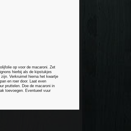
olijfolie op voor de macaroni. Zet
gnons hierbij als de kipstukjes
ijn. Verkruimel hierna het kwartje
 pan en roer door. Laat even
uur pruttelen. Doe de macaroni in
aak toevoegen. Eventueel vuur