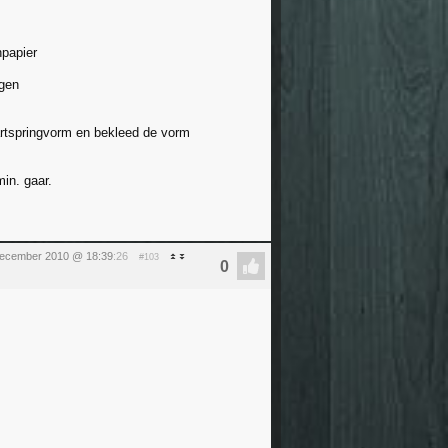
npapier
ngen
 taartspringvorm en bekleed de vorm
in. gaar.
december 2010 @ 18:39
:26
#103