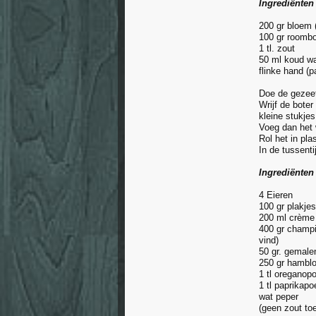
Ingrediënten
200 gr bloem 
100 gr roombo
1 tl. zout
50 ml koud wa
flinke hand (
Doe de gezee
Wrijf de boter
kleine stukje
Voeg dan het 
Rol het in pla
In de tussenti
Ingrediënten
4 Eieren
100 gr plakjes
200 ml crème 
400 gr champi
vind)
50 gr. gemale
250 gr hambl
1 tl oreganop
1 tl paprikapo
wat peper
(geen zout to