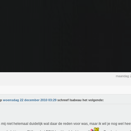
maandag 2
Op
woensdag 22 december 2010 03:29
schreef Isabeau het volgende:
s mij niet helemaal duidelijk wat daar de reden voor was, maar ik wil je nog wel he