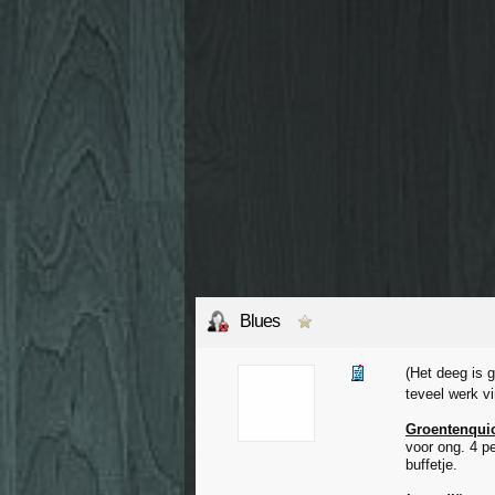
Blues
(Het deeg is 
teveel werk vi
Groentenquic
voor ong. 4 pe
buffetje.