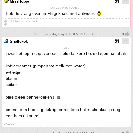
MissHobje
Dat zou ik ook zeggen!
Heb de vraag even in FB geknald met antwoord
\[b\]Hobbelicious is back!
\[/b\]
• maandag 5 april 2010 @ 00:52 • 58
Snellekok
Dus
jawel het top recept vooooor hele donkere boze dagen hahahah
koffiecreamer (pimpen tot melk met water)
evt eitje
bloem
suiker
ojee ojeee pannekoeken !!!!!!!!
en met een beetje geluk ligt er achterin het keukenkastje nog
een beetje kaneel !
JAWEL!