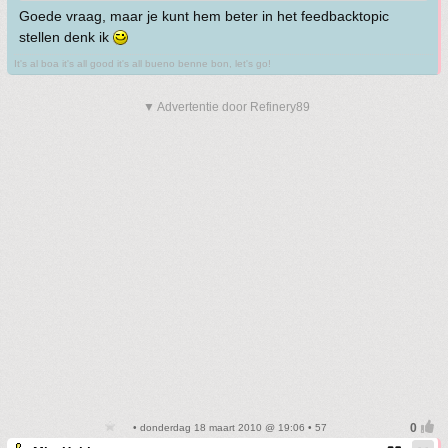
Goede vraag, maar je kunt hem beter in het feedbacktopic
stellen denk ik
It's al boa it's all good it's all bueno benne bon, let's go!
▼ Advertentie door Refinery89
• donderdag 18 maart 2010 @ 19:06 • 57