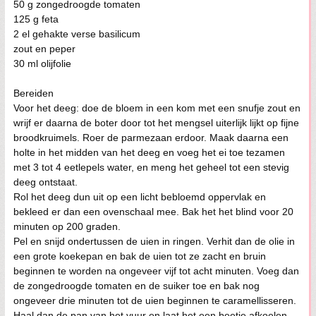
50 g zongedroogde tomaten
125 g feta
2 el gehakte verse basilicum
zout en peper
30 ml olijfolie
Bereiden
Voor het deeg: doe de bloem in een kom met een snufje zout en
wrijf er daarna de boter door tot het mengsel uiterlijk lijkt op fijne
broodkruimels. Roer de parmezaan erdoor. Maak daarna een
holte in het midden van het deeg en voeg het ei toe tezamen
met 3 tot 4 eetlepels water, en meng het geheel tot een stevig
deeg ontstaat.
Rol het deeg dun uit op een licht bebloemd oppervlak en
bekleed er dan een ovenschaal mee. Bak het het blind voor 20
minuten op 200 graden.
Pel en snijd ondertussen de uien in ringen. Verhit dan de olie in
een grote koekepan en bak de uien tot ze zacht en bruin
beginnen te worden na ongeveer vijf tot acht minuten. Voeg dan
de zongedroogde tomaten en de suiker toe en bak nog
ongeveer drie minuten tot de uien beginnen te caramellisseren.
Haal dan de pan van het vuur en laat het een beetje afkoelen.