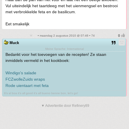
Vul uiteindelijk het taartdeeg met het uienmengsel en bestrooi
met verbrokkelde feta en de basilicum.
Eet smakelijk
• maandag 2 augustus 2010 @ 07:46 • 74
Muck
Meine Sprache: International
Bedankt voor het toevoegen van de recepten! Ze staan
inmiddels vermeld in het kookboek:
Windigo's salade
FCZwolleZuids wraps
Rode uientaart met feta
It's al boa it's all good it's all bueno benne bon, let's go!
▼ Advertentie door Refinery89