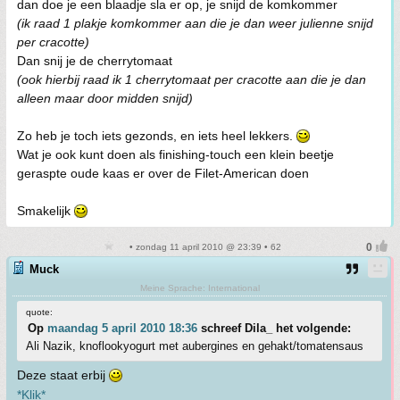
dan doe je een blaadje sla er op, je snijd de komkommer
(ik raad 1 plakje komkommer aan die je dan weer julienne snijd
per cracotte)
Dan snij je de cherrytomaat
(ook hierbij raad ik 1 cherrytomaat per cracotte aan die je dan
alleen maar door midden snijd)
Zo heb je toch iets gezonds, en iets heel lekkers.
Wat je ook kunt doen als finishing-touch een klein beetje
geraspte oude kaas er over de Filet-American doen
Smakelijk
• zondag 11 april 2010 @ 23:39 • 62
Muck
Meine Sprache: International
quote:
Op
maandag 5 april 2010 18:36
schreef Dila_ het volgende:
Ali Nazik, knoflookyogurt met aubergines en gehakt/tomatensaus
Deze staat erbij
*Klik*