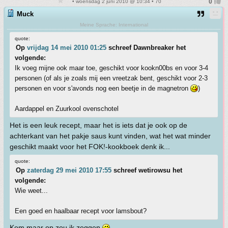
• woensdag 2 juni 2010 @ 10:34 • 70
Muck
Meine Sprache: International
quote:
Op
vrijdag 14 mei 2010 01:25
schreef Dawnbreaker het
volgende:
Ik voeg mijne ook maar toe, geschikt voor kookn00bs en voor 3-4
personen (of als je zoals mij een vreetzak bent, geschikt voor 2-3
personen en voor s'avonds nog een beetje in de magnetron
)
Aardappel en Zuurkool ovenschotel
Het is een leuk recept, maar het is iets dat je ook op de
achterkant van het pakje saus kunt vinden, wat het wat minder
geschikt maakt voor het FOK!-kookboek denk ik...
quote:
Op
zaterdag 29 mei 2010 17:55
schreef wetirowsu het
volgende:
Wie weet...
Een goed en haalbaar recept voor lamsbout?
Kom maar op zou ik zeggen