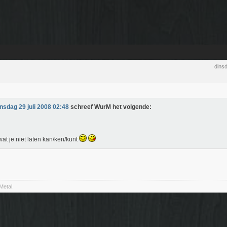
dinsd
insdag 29 juli 2008 02:48
schreef WurM het volgende:
at je niet laten kan/ken/kunt
Metal.