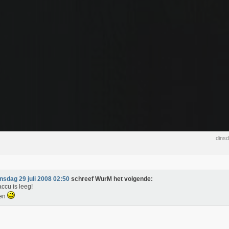
dinsd
insdag 29 juli 2008 02:50
schreef WurM het volgende:
accu is leeg!
ten