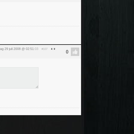
ag 29 juli 2008 @ 02:51
:03
#107