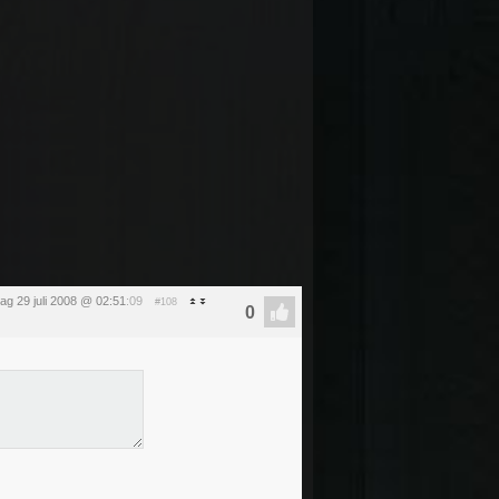
ag 29 juli 2008 @ 02:51
:09
#108