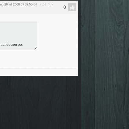
ag 29 juli 2008 @ 02:50
:04
#104
 gaat de zon op.