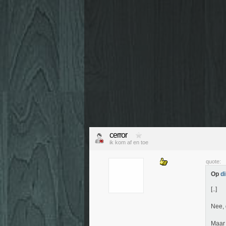
cerror
ik kom af en toe
quote:
Op
d
[..]
Nee, 
Maar 