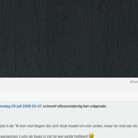
dinsd
insdag 29 juli 2008 02:47
schreef elfzesendertig het volgende:
dat is de "Ik ben niet degen die zich druk maakt om een ander, maar de rest van de
aangezien Ludo de baas is zal hij wel gelijk hebben!