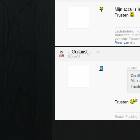
Mijn accu is l
Trusten
Ladidadida
: Tr
fraubitch
: trus
yvonne
: Trust
Meer van dit
-_Guitarist_-
Götze'd!
quote:
Op
d
Mijn 
Trus
Trusten
Brutal. Fucking. 