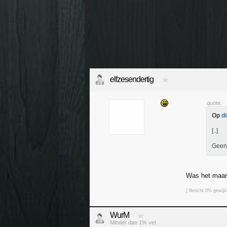
elfzesendertig
quote:
Op
d
[..]
Geen 
Was het maar
[ Bericht 0% gewi
WurM
Minder dan 1% vet