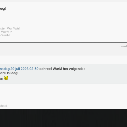
eeg!
usten WurMpie!
te WurM :*
en WurM
dinsd
insdag 29 juli 2008 02:50
schreef WurM het volgende:
accu is leeg!
ten
Metal.