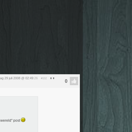
ag 29 juli 2008 @ 02:49
:26
#102
 wereld" post