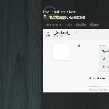
Index
»
onzin voor je leven!
Nachtbagger, jeweetzellef
abonnement
Unibet
Coolblue
Bitvavo
-_Guitarist_-
Götze'd!
quote:
Op
d
[..]
Doe w
Ik vind kan.
Brutal. Fucking. 