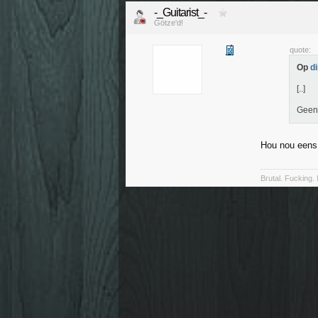
-_Guitarist_-
Götze'd!
quote:
Op
d
[..]
Geen 
Hou nou eens 
Brutal. Fucking. 