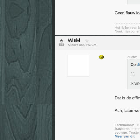
Geen flauw ide
Hoi, ik ben een 
Neuk mijn oor e
WurM
Minder dan 1% vet
quote:
Op
d
[..]
Ik vi
Dat is de offi
Ach, laten we
Ladidadida
: Tr
fraubitch
: trus
yvonne
: Trust
Meer van dit