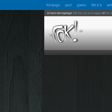
frontpage
sport
games
film & tv
web
Je bent niet ingelogd.
Klik hier om in te loggen
of
hier 