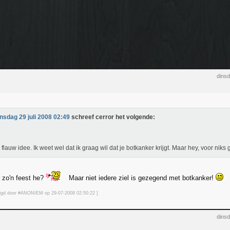
dinsd
insdag 29 juli 2008 02:49
schreef cerror het volgende:
flauw idee. Ik weet wel dat ik graag wil dat je botkanker krijgt. Maar hey, voor niks
 zo'n feest he?
Maar niet iedere ziel is gezegend met botkanker!
jzigd door #ANONIEM op 29-07-2008 02:50
:22
]
dinsd