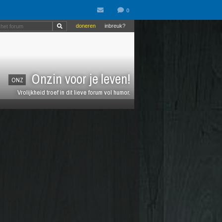
doneren
inbreuk?
Onzin voor je leven!
ONZ
Vrolijkheid troef in dit lieve forum vol humor.