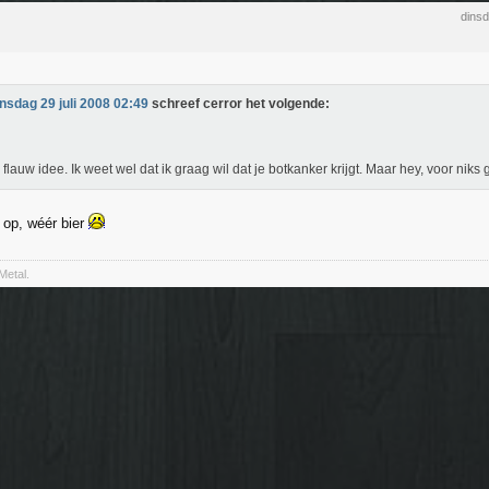
dinsd
insdag 29 juli 2008 02:49
schreef cerror het volgende:
flauw idee. Ik weet wel dat ik graag wil dat je botkanker krijgt. Maar hey, voor niks
op, wéér bier
Metal.