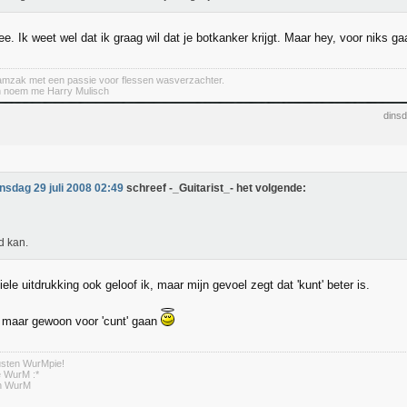
e. Ik weet wel dat ik graag wil dat je botkanker krijgt. Maar hey, voor niks ga
lamzak met een passie voor flessen wasverzachter.
n noem me Harry Mulisch
dinsd
insdag 29 juli 2008 02:49
schreef -_Guitarist_- het volgende:
nd kan.
ciele uitdrukking ook geloof ik, maar mijn gevoel zegt dat 'kunt' beter is.
 maar gewoon voor 'cunt' gaan
usten WurMpie!
te WurM :*
en WurM