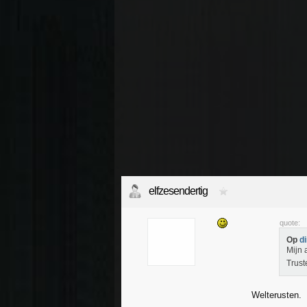
elfzesendertig
quote:
Op
d
Mijn 
Trus
Welterusten.