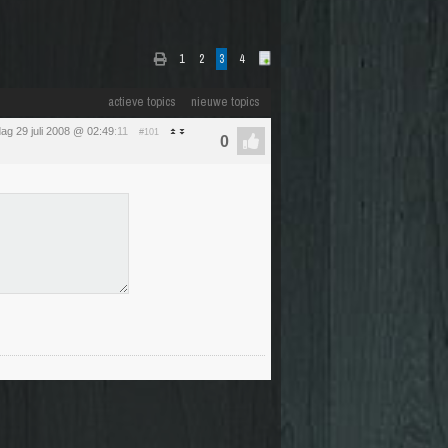
1
2
3
4
actieve topics
nieuwe topics
ag 29 juli 2008 @ 02:49
:11
#101