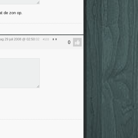
at de zon op.
ag 29 juli 2008 @ 02:50
:02
#103