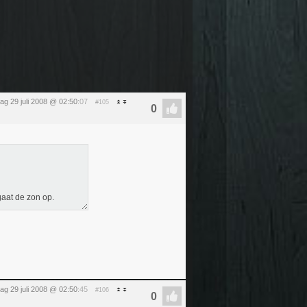
ag 29 juli 2008 @ 02:50
:07
#105
 gaat de zon op.
ag 29 juli 2008 @ 02:50
:45
#106