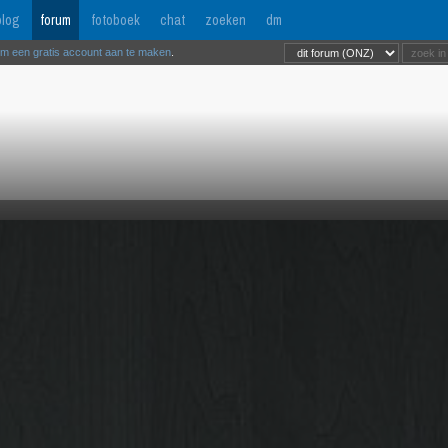
log
forum
fotoboek
chat
zoeken
dm
om een gratis account aan te maken
.