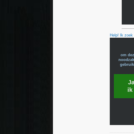
Help! Ik zoek
om dez
noodzake
gebruik
J
ik