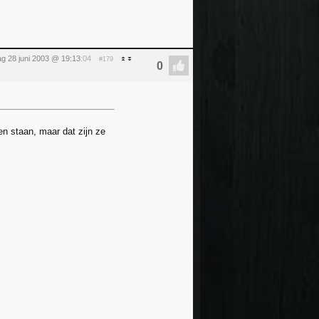
ag 28 juni 2003 @ 19:13
:04
#179
en staan, maar dat zijn ze