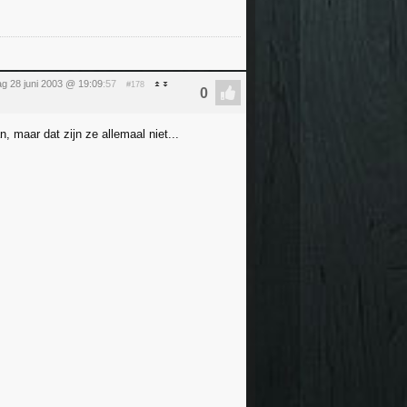
ag 28 juni 2003 @ 19:09
:57
#178
, maar dat zijn ze allemaal niet...