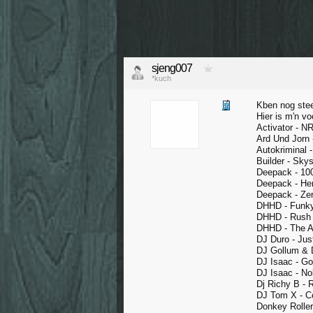
sjeng007
*kuch
Kben nog stee
Hier is m'n vo
Activator - N
Ard Und Jorn
Autokriminal 
Builder - Sky
Deepack - 1
Deepack - He
Deepack - Ze
DHHD - Funky 
DHHD - Rush 
DHHD - The 
DJ Duro - Jus
DJ Gollum & 
DJ Isaac - Go
DJ Isaac - No
Dj Richy B - 
DJ Tom X - C
Donkey Rolle