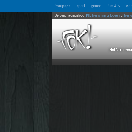
frontpage
sport
games
film & tv
web
Je bent niet ingelogd.
Klik hier om in te loggen
of
hier 
Het forum voor