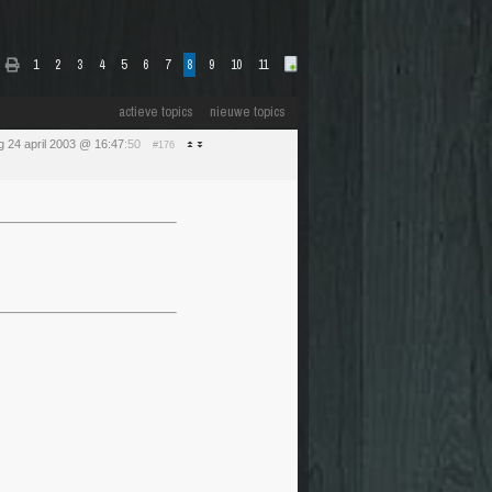
1
2
3
4
5
6
7
8
9
10
11
actieve topics
nieuwe topics
 24 april 2003 @ 16:47
:50
#176