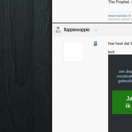
The Prophet -
www.marsive.nl
Kenners weten w
flappiewappie
hoe heet dat l
bvd
om dez
noodzake
gebruik
J
ik