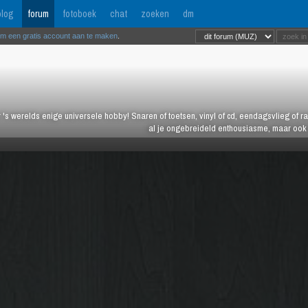
log
forum
fotoboek
chat
zoeken
dm
om een gratis account aan te maken
.
 's werelds enige universele hobby! Snaren of toetsen, vinyl of cd, eendagsvlieg of ras
al je ongebreideld enthousiasme, maar ook j