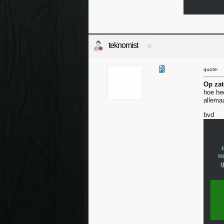
teknomist
quote:
Op zat
hoe hee
allemaa
bvd
n
g