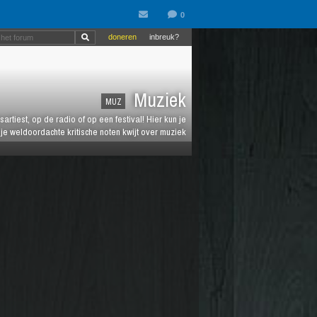
doneren
inbreuk?
Muziek
MUZ
artiest, op de radio of op een festival! Hier kun je
e weldoordachte kritische noten kwijt over muziek