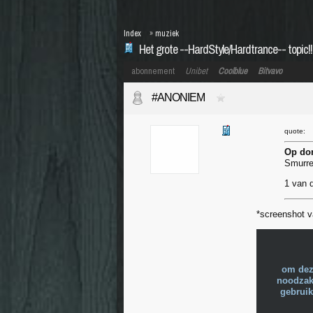
Index
»
muziek
Het grote --HardStyle/Hardtrance-- topic!!
abonnement
Unibet
Coolblue
Bitvavo
#ANONIEM
quote:
Op don
Smurre
1 van d
*screenshot 
om dez
noodzake
gebruik