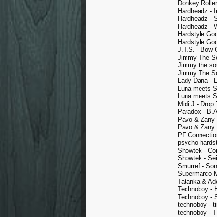
Donkey Roller
Hardheadz - I
Hardheadz - 
Hardheadz - 
Hardstyle Go
Hardstyle God
J.T.S. - Bow
Jimmy The So
Jimmy the sou
Jimmy The So
Lady Dana - 
Luna meets S
Luna meets S
Midi J - Drop
Paradox - B.
Pavo & Zany -
Pavo & Zany -
PF Connection 
psycho hardst
Showtek - Con
Showtek - Sei
Smurref - Son
Supermarco M
Tatanka & Ado
Technoboy - H
Technoboy - 
technoboy - t
technoboy - T