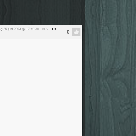
g 25 juni 2003 @ 17:40
:38
#177