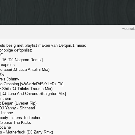
woensda
ds bezig met playlist maken van Defqon.1 music
orlopige defqonlist:
RG
 - 16 [DJ Nagoom Remix]
- express
scraper(DJ Luca Antolini Mix)
00%
re's Johnny
ro Crossing [wWw.HaRdStYLeRz.Tk]
Shit (DJ Triloks Trauma Mix)
[DJ Luna And Chirens Straighton Mix]
Anthem
t Began (Liveset Rip)
DJ Yanny - Shithead
 Insane
body Listens To Techno
Release The Kicks
ocaine
rs - Motherfuck (DJ Zany Rmx)