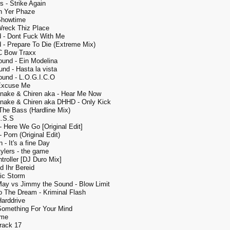
s - Strike Again
n Yer Phaze
Showtime
Wreck Thiz Place
d - Dont Fuck With Me
 - Prepare To Die (Extreme Mix)
 C Bow Traxx
und - Ein Modelina
nd - Hasta la vista
und - L.O.G.I.C.O
Excuse Me
nake & Chiren aka - Hear Me Now
nake & Chiren aka DHHD - Only Kick
 The Bass (Hardline Mix)
A.S.S
 Here We Go [Original Edit]
 Porn (Original Edit)
- It's a fine Day
ylers - the game
troller [DJ Duro Mix]
d Ihr Bereid
ic Storm
ay vs Jimmy the Sound - Blow Limit
 The Dream - Kriminal Flash
arddrive
Something For Your Mind
ime
rack 17