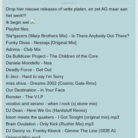
www.Fh2.nl
Drop hier nieuwe releases of vette platen, en zet AG maar aan
het werk!!!
Ik begin wel
Playlist files:
Sta*gazers (Warp Brothers Mix) - Is There Anybody Out There?
Funky Divas - Nessaja [Original Mix]
Adrima - Club Mix
Da Bulldozer Project - The Children of the Core
Daniele Mondello - Noa
Deadly Force - Get Out
E-Ject - Hard to say I'm Sorry
miss shiva - Dreams 2002 (Cosmic Gate Rmx)
Our Destination - in Your Face
Ronster - The V.I.P
voodoo and serano - when i rock (cj stone mix)
DJ Dean - Here We Go (Hardstuff Remix)
bison meets the quakers - I Got Tonight (original mix).mp3
Brain Ovulation - Only Kick (Rushin Mix).mp3
DJ Danny vs. Franky Kloeck - Gimme The Line (SIDE A1
Original Mix).mp3