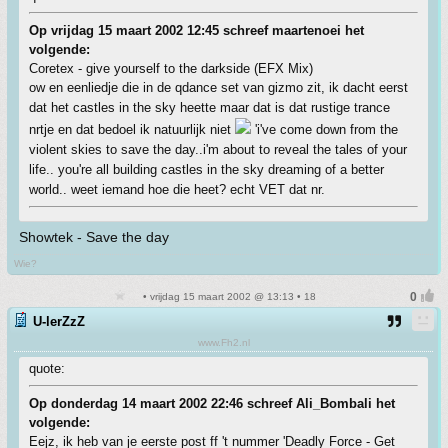
Op vrijdag 15 maart 2002 12:45 schreef maartenoei het
volgende:
Coretex - give yourself to the darkside (EFX Mix)
ow en eenliedje die in de qdance set van gizmo zit, ik dacht eerst
dat het castles in the sky heette maar dat is dat rustige trance
nrtje en dat bedoel ik natuurlijk niet
'i've come down from the
violent skies to save the day..i'm about to reveal the tales of your
life.. you're all building castles in the sky dreaming of a better
world.. weet iemand hoe die heet? echt VET dat nr.
Showtek - Save the day
Wie?
• vrijdag 15 maart 2002 @ 13:13 • 18
U-lerZzZ
www.Fh2.nl
quote:
Op donderdag 14 maart 2002 22:46 schreef Ali_Bombali het
volgende:
Eejz, ik heb van je eerste post ff 't nummer 'Deadly Force - Get