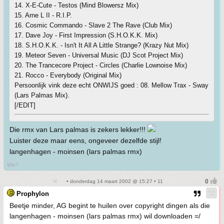
14. X-E-Cute - Testos (Mind Blowersz Mix)
15. Arne L II - R.I.P.
16. Cosmic Commando - Slave 2 The Rave (Club Mix)
17. Dave Joy - First Impression (S.H.O.K.K. Mix)
18. S.H.O.K.K. - Isn't It All A Little Strange? (Krazy Nut Mix)
19. Meteor Seven - Universal Music (DJ Scot Project Mix)
20. The Trancecore Project - Circles (Charlie Lownoise Mix)
21. Rocco - Everybody (Original Mix)
Persoonlijk vink deze echt ONWIJS goed : 08. Mellow Trax - Sway
(Lars Palmas Mix).
[/EDIT]
Die rmx van Lars palmas is zekers lekker!!!
Luister deze maar eens, ongeveer dezelfde stijl!
langenhagen - moinsen (lars palmas rmx)
Wie?
• donderdag 14 maart 2002 @ 15:27 • 11
Prophylon
Beetje minder, AG begint te huilen over copyright dingen als die
langenhagen - moinsen (lars palmas rmx) wil downloaden =/