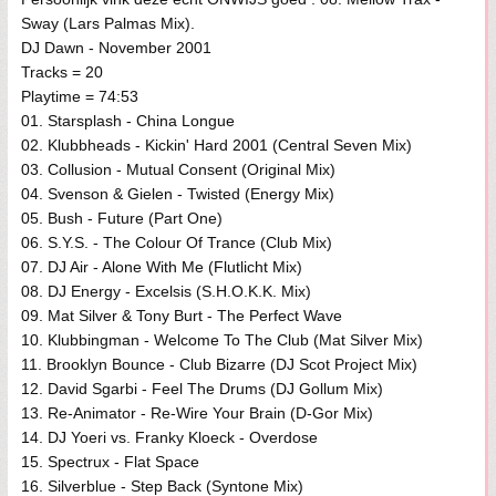
Sway (Lars Palmas Mix).
DJ Dawn - November 2001
Tracks = 20
Playtime = 74:53
01. Starsplash - China Longue
02. Klubbheads - Kickin' Hard 2001 (Central Seven Mix)
03. Collusion - Mutual Consent (Original Mix)
04. Svenson & Gielen - Twisted (Energy Mix)
05. Bush - Future (Part One)
06. S.Y.S. - The Colour Of Trance (Club Mix)
07. DJ Air - Alone With Me (Flutlicht Mix)
08. DJ Energy - Excelsis (S.H.O.K.K. Mix)
09. Mat Silver & Tony Burt - The Perfect Wave
10. Klubbingman - Welcome To The Club (Mat Silver Mix)
11. Brooklyn Bounce - Club Bizarre (DJ Scot Project Mix)
12. David Sgarbi - Feel The Drums (DJ Gollum Mix)
13. Re-Animator - Re-Wire Your Brain (D-Gor Mix)
14. DJ Yoeri vs. Franky Kloeck - Overdose
15. Spectrux - Flat Space
16. Silverblue - Step Back (Syntone Mix)