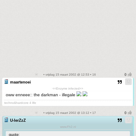
• vrijdag 15 maart 2002 @ 12:53 • 16
maartenoei
<<Enzyme infected>>
oww enneee:: the darkman - illegale
techno&hardcore 4 life
• vrijdag 15 maart 2002 @ 13:12 • 17
U-lerZzZ
www.Fh2.nl
quote: