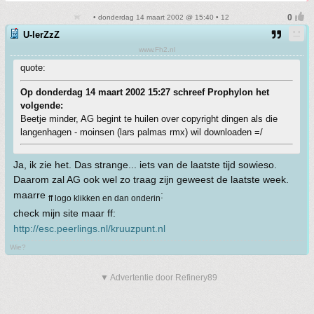
• donderdag 14 maart 2002 @ 15:40 • 12
U-lerZzZ
www.Fh2.nl
quote:
Op donderdag 14 maart 2002 15:27 schreef Prophylon het
volgende:
Beetje minder, AG begint te huilen over copyright dingen als die
langenhagen - moinsen (lars palmas rmx) wil downloaden =/
Ja, ik zie het. Das strange... iets van de laatste tijd sowieso.
Daarom zal AG ook wel zo traag zijn geweest de laatste week.
maarre
:
ff logo klikken en dan onderin
check mijn site maar ff:
http://esc.peerlings.nl/kruuzpunt.nl
Wie?
▼ Advertentie door Refinery89