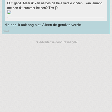
Out' ged/l. Maar ik kan nerges de hele versie vinden...kan iemand
me aan dit nummer helpen? Thx j0!
die heb ik ook nog niet. Alleen de gemixte versie.
Wie?
▼ Advertentie door Refinery89