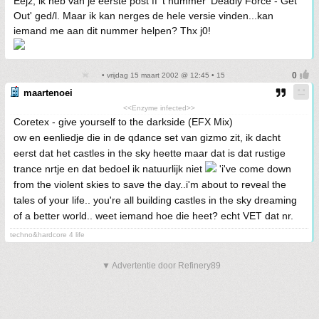
Eejz, ik heb van je eerste post ff 't nummer 'Deadly Force - Get
Out' ged/l. Maar ik kan nerges de hele versie vinden...kan
iemand me aan dit nummer helpen? Thx j0!
• vrijdag 15 maart 2002 @ 12:45 • 15
maartenoei
<<Enzyme infected>>
Coretex - give yourself to the darkside (EFX Mix)
ow en eenliedje die in de qdance set van gizmo zit, ik dacht
eerst dat het castles in the sky heette maar dat is dat rustige
trance nrtje en dat bedoel ik natuurlijk niet
'i've come down
from the violent skies to save the day..i'm about to reveal the
tales of your life.. you're all building castles in the sky dreaming
of a better world.. weet iemand hoe die heet? echt VET dat nr.
techno&hardcore 4 life
▼ Advertentie door Refinery89