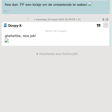
Kee dan. FF een kickje om de ontwetende te waken
Wie?
• maandag 18 maart 2002 @ 09:55 • 21
Doopy-X-
Diener der burgers
ghehehhe, nice job!
▼ Advertentie door Refinery89