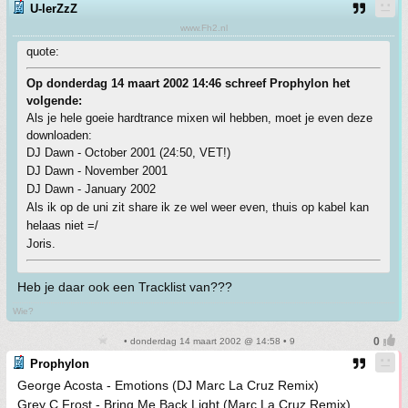
U-lerZzZ
www.Fh2.nl
quote:
Op donderdag 14 maart 2002 14:46 schreef Prophylon het
volgende:
Als je hele goeie hardtrance mixen wil hebben, moet je even deze
downloaden:
DJ Dawn - October 2001 (24:50, VET!)
DJ Dawn - November 2001
DJ Dawn - January 2002
Als ik op de uni zit share ik ze wel weer even, thuis op kabel kan
helaas niet =/
Joris.
Heb je daar ook een Tracklist van???
Wie?
• donderdag 14 maart 2002 @ 14:58 • 9
Prophylon
George Acosta - Emotions (DJ Marc La Cruz Remix)
Grey C Frost - Bring Me Back Light (Marc La Cruz Remix)