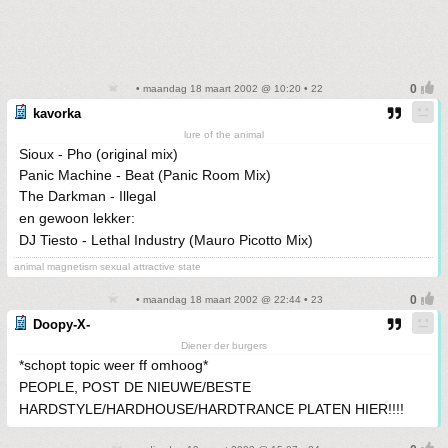
• maandag 18 maart 2002 @ 10:20 • 22
kavorka
lure of the animal
Sioux - Pho (original mix)
Panic Machine - Beat (Panic Room Mix)
The Darkman - Illegal
en gewoon lekker:
DJ Tiesto - Lethal Industry (Mauro Picotto Mix)
animal magnetism sexual attractive state
• maandag 18 maart 2002 @ 22:44 • 23
Doopy-X-
Diener der burgers
*schopt topic weer ff omhoog*
PEOPLE, POST DE NIEUWE/BESTE
HARDSTYLE/HARDHOUSE/HARDTRANCE PLATEN HIER!!!!