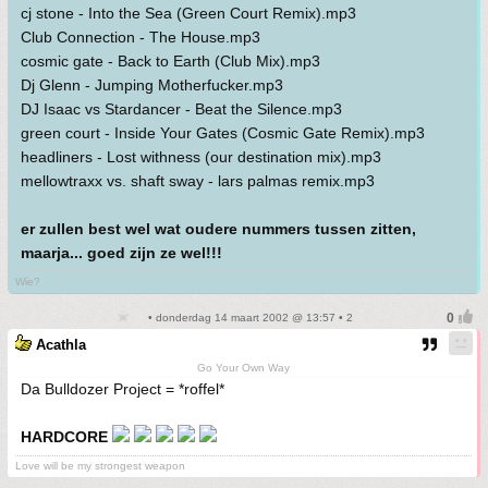
cj stone - Into the Sea (Green Court Remix).mp3
Club Connection - The House.mp3
cosmic gate - Back to Earth (Club Mix).mp3
Dj Glenn - Jumping Motherfucker.mp3
DJ Isaac vs Stardancer - Beat the Silence.mp3
green court - Inside Your Gates (Cosmic Gate Remix).mp3
headliners - Lost withness (our destination mix).mp3
mellowtraxx vs. shaft sway - lars palmas remix.mp3
er zullen best wel wat oudere nummers tussen zitten,
maarja... goed zijn ze wel!!!
Wie?
• donderdag 14 maart 2002 @ 13:57 • 2
Acathla
Go Your Own Way
Da Bulldozer Project = *roffel*
HARDCORE
Love will be my strongest weapon