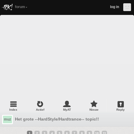
forum
log in
Index
Actief
MyAT
Nieuw
Reply
Het grote --HardStyle/Hardtrance-- topic!!
muz
1
2
3
4
5
6
7
8
9
10
11