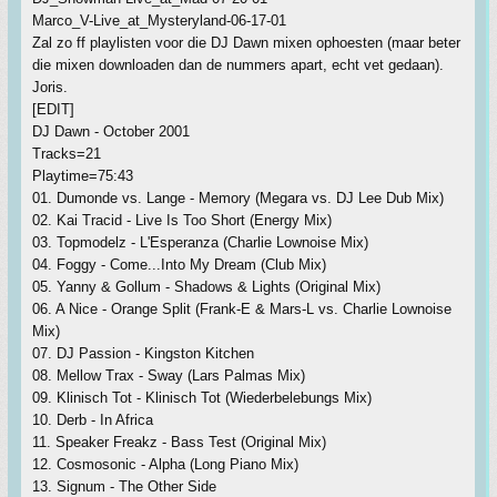
Marco_V-Live_at_Mysteryland-06-17-01
Zal zo ff playlisten voor die DJ Dawn mixen ophoesten (maar beter
die mixen downloaden dan de nummers apart, echt vet gedaan).
Joris.
[EDIT]
DJ Dawn - October 2001
Tracks=21
Playtime=75:43
01. Dumonde vs. Lange - Memory (Megara vs. DJ Lee Dub Mix)
02. Kai Tracid - Live Is Too Short (Energy Mix)
03. Topmodelz - L'Esperanza (Charlie Lownoise Mix)
04. Foggy - Come...Into My Dream (Club Mix)
05. Yanny & Gollum - Shadows & Lights (Original Mix)
06. A Nice - Orange Split (Frank-E & Mars-L vs. Charlie Lownoise
Mix)
07. DJ Passion - Kingston Kitchen
08. Mellow Trax - Sway (Lars Palmas Mix)
09. Klinisch Tot - Klinisch Tot (Wiederbelebungs Mix)
10. Derb - In Africa
11. Speaker Freakz - Bass Test (Original Mix)
12. Cosmosonic - Alpha (Long Piano Mix)
13. Signum - The Other Side