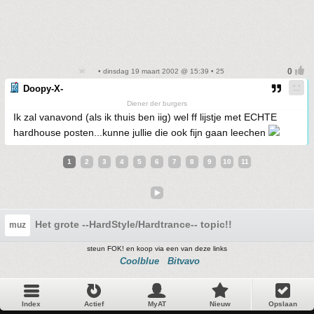
• dinsdag 19 maart 2002 @ 15:39 • 25
Doopy-X-
Diener der burgers
Ik zal vanavond (als ik thuis ben iig) wel ff lijstje met ECHTE
hardhouse posten...kunne jullie die ook fijn gaan leechen
1
2
3
4
5
6
7
8
9
10
11
Het grote --HardStyle/Hardtrance-- topic!!
muz
steun FOK! en koop via een van deze links
Coolblue
Bitvavo
Index
Actief
MyAT
Nieuw
Opslaan