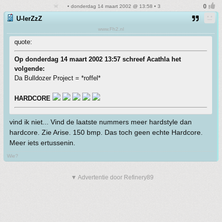
• donderdag 14 maart 2002 @ 13:58 • 3
U-lerZzZ
www.Fh2.nl
quote:
Op donderdag 14 maart 2002 13:57 schreef Acathla het
volgende:
Da Bulldozer Project = *roffel*
HARDCORE
vind ik niet... Vind de laatste nummers meer hardstyle dan
hardcore. Zie Arise. 150 bmp. Das toch geen echte Hardcore.
Meer iets ertussenin.
Wie?
▼ Advertentie door Refinery89