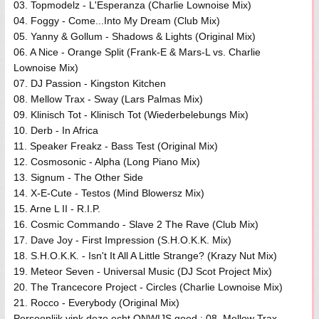
03. Topmodelz - L'Esperanza (Charlie Lownoise Mix)
04. Foggy - Come...Into My Dream (Club Mix)
05. Yanny & Gollum - Shadows & Lights (Original Mix)
06. A Nice - Orange Split (Frank-E & Mars-L vs. Charlie
Lownoise Mix)
07. DJ Passion - Kingston Kitchen
08. Mellow Trax - Sway (Lars Palmas Mix)
09. Klinisch Tot - Klinisch Tot (Wiederbelebungs Mix)
10. Derb - In Africa
11. Speaker Freakz - Bass Test (Original Mix)
12. Cosmosonic - Alpha (Long Piano Mix)
13. Signum - The Other Side
14. X-E-Cute - Testos (Mind Blowersz Mix)
15. Arne L II - R.I.P.
16. Cosmic Commando - Slave 2 The Rave (Club Mix)
17. Dave Joy - First Impression (S.H.O.K.K. Mix)
18. S.H.O.K.K. - Isn't It All A Little Strange? (Krazy Nut Mix)
19. Meteor Seven - Universal Music (DJ Scot Project Mix)
20. The Trancecore Project - Circles (Charlie Lownoise Mix)
21. Rocco - Everybody (Original Mix)
Persoonlijk vink deze echt ONWIJS goed : 08. Mellow Trax -