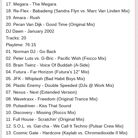
17. Megara - The Megara
18. Re-Flex - Babadeng (Sandra Flyn vs. Marc Van Linden Mix)
19. Amara - Rush
20. Peran Van Dijk - Good Time (Original Mix)
DJ Dawn - January 2002
Tracks: 20
Playtime: 76:15
01. Norman DJ - Go Back
02. Peter Luts vs. G-Bric - Pacific Wish (Fiocco Mix)
03. Brain Twinz - Voice Of Buddah (A-Side)
04. Futura - Far Horizon (Futura's 12" Mix)
05. JFK - Whiplash (Bad Habit Boys Mix)
06. Plastic Enemy - Double Speeded (DJs @ Work Mix)
07. Nexus - Next (Extended Version)
08. Wavetraxx - Freedom (Original Trance Mix)
09. Pulsedriver - Kiss That Sound
10. Discovery - Missing (Rocco Mix)
11. Full House - Scratchin' (Original Mix)
12. S.O.L. vs. Gat-cha - We Call It Techno (Pulsar Crew Mix)
13. Cosmic Gate - Hardcore (Kaylab vs. Chromedioxide II Mix)