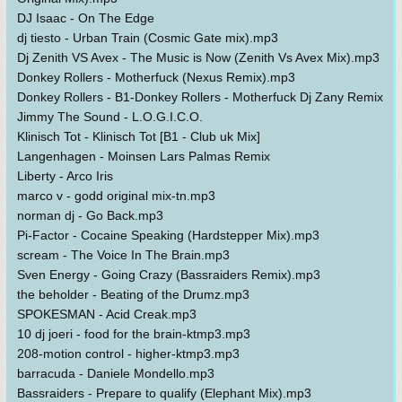
DJ Isaac - On The Edge
dj tiesto - Urban Train (Cosmic Gate mix).mp3
Dj Zenith VS Avex - The Music is Now (Zenith Vs Avex Mix).mp3
Donkey Rollers - Motherfuck (Nexus Remix).mp3
Donkey Rollers - B1-Donkey Rollers - Motherfuck Dj Zany Remix
Jimmy The Sound - L.O.G.I.C.O.
Klinisch Tot - Klinisch Tot [B1 - Club uk Mix]
Langenhagen - Moinsen Lars Palmas Remix
Liberty - Arco Iris
marco v - godd original mix-tn.mp3
norman dj - Go Back.mp3
Pi-Factor - Cocaine Speaking (Hardstepper Mix).mp3
scream - The Voice In The Brain.mp3
Sven Energy - Going Crazy (Bassraiders Remix).mp3
the beholder - Beating of the Drumz.mp3
SPOKESMAN - Acid Creak.mp3
10 dj joeri - food for the brain-ktmp3.mp3
208-motion control - higher-ktmp3.mp3
barracuda - Daniele Mondello.mp3
Bassraiders - Prepare to qualify (Elephant Mix).mp3