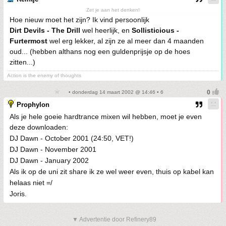
Zet je aan het denken!
Hoe nieuw moet het zijn? Ik vind persoonlijk
Dirt Devils - The Drill
wel heerlijk, en
Sollisticious -
Furtermost
wel erg lekker, al zijn ze al meer dan 4 maanden
oud... (hebben althans nog een guldenprijsje op de hoes
zitten...)
Action is the enemy of thoughts
• donderdag 14 maart 2002 @ 14:46 • 6
Prophylon
Als je hele goeie hardtrance mixen wil hebben, moet je even
deze downloaden:
DJ Dawn - October 2001 (24:50, VET!)
DJ Dawn - November 2001
DJ Dawn - January 2002
Als ik op de uni zit share ik ze wel weer even, thuis op kabel kan
helaas niet =/
Joris.
▼ Advertentie door Refinery89