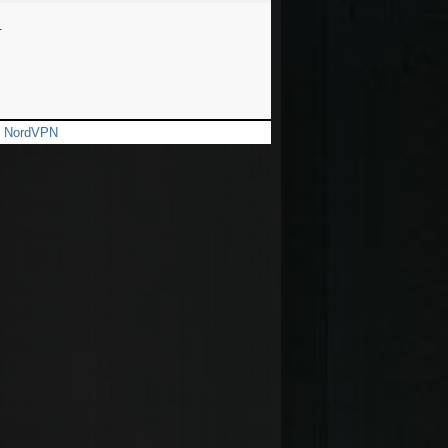
.
et NordVPN