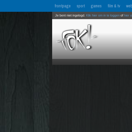
frontpage
sport
games
film & tv
web
Je bent niet ingelogd.
Klik hier om in te loggen
of
hier 