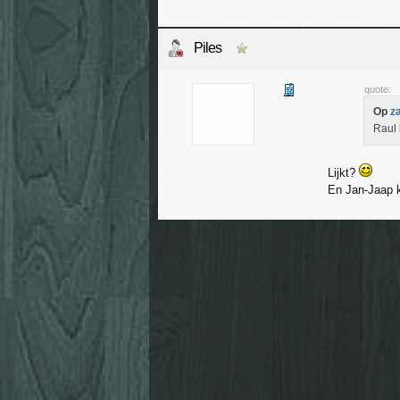
Piles
quote:
Op
z
Raul 
Lijkt?
En Jan-Jaap k