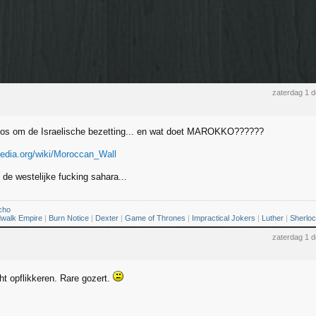
zaterdag 1 
boos om de Israelische bezetting... en wat doet MAROKKO??????
ipedia.org/wiki/Moroccan_Wall
 de westelijke fucking sahara...
cho
walk Empire
|
Burn Notice
|
Dexter
|
Game of Thrones
|
Impractical Jokers
|
Luther
|
Sherlo
zaterdag 1 
ht opflikkeren. Rare gozert.