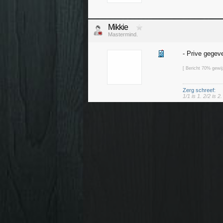
Mikkie
Mastermind.
- Prive gegev
[ Bericht 70% gewi
Zerg schreef:
1/1 is 1. 2/2 is 