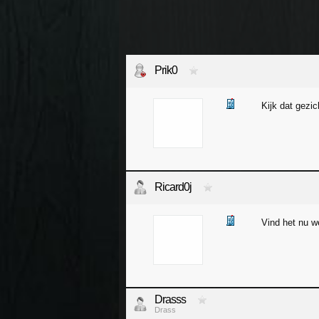
Prik0
Kijk dat gezi
Ricard0j
Vind het nu we
Drasss
Drass