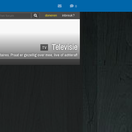
doneren
inbreuk?
Televisie
TV
es. Praat er gezellig over mee, live of achteraf!