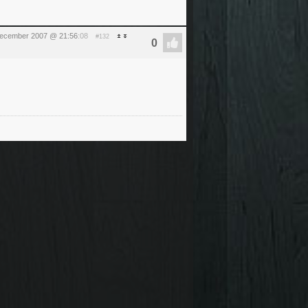
december 2007 @ 21:56
:08
#132