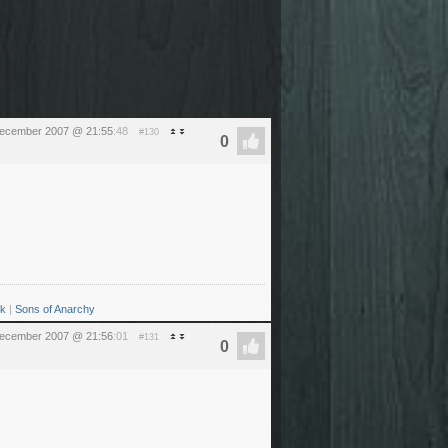
december 2007 @ 21:55
:48
#130
ck
|
Sons of Anarchy
december 2007 @ 21:56
:01
#131