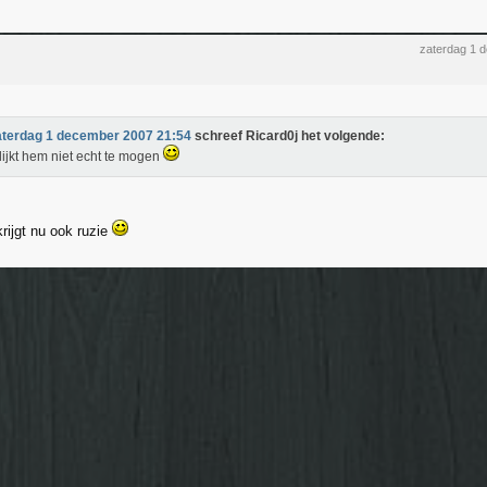
zaterdag 1 
aterdag 1 december 2007 21:54
schreef Ricard0j het volgende:
lijkt hem niet echt te mogen
rijgt nu ook ruzie