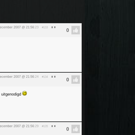
december 2007 @ 21:56
:23
#133
december 2007 @ 21:56
:24
#134
et uitgenodigd
december 2007 @ 21:56
:29
#135