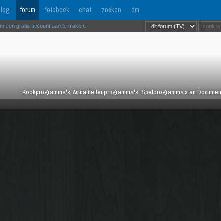
log
forum
fotoboek
chat
zoeken
dm
om een gratis account aan te maken
.
Kookprogramma's, Actualiteitenprogramma's, Spelprogramma's en Documentair