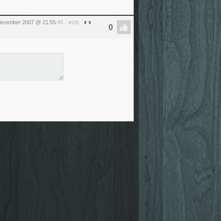
december 2007 @ 21:55
:45
#129