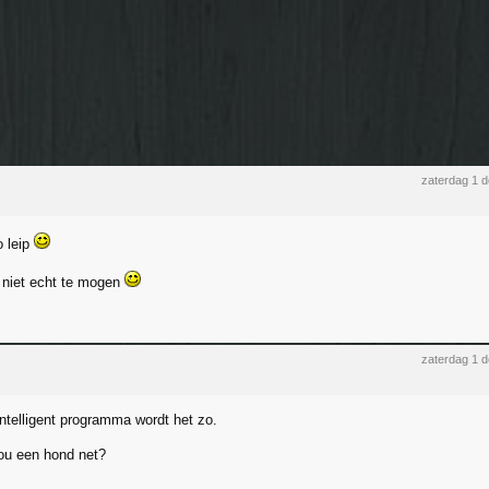
zaterdag 1 
o leip
m niet echt te mogen
zaterdag 1 
ntelligent programma wordt het zo.
nou een hond net?