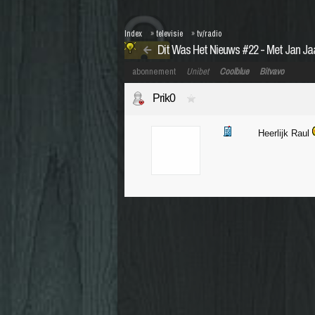
Index
»
televisie
»
tv/radio
Dit Was Het Nieuws #22 - Met Jan Ja
abonnement
Unibet
Coolblue
Bitvavo
Prik0
Heerlijk Raul