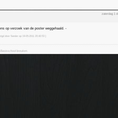
zaterdag 1 
ens op verzoek van de poster weggehaald. -
jzigd door Sander op 19-05-2011 20:40
:53
]
2. Basisschool breuken.