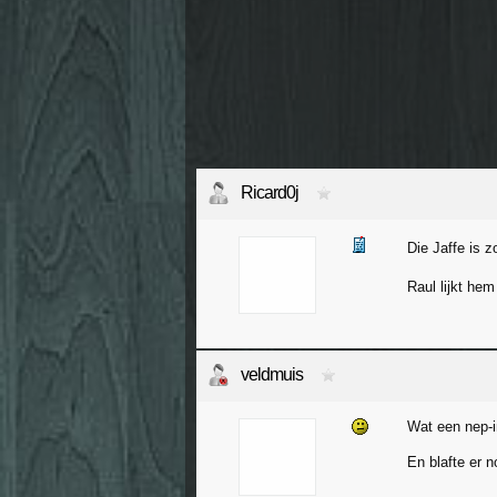
Ricard0j
Die Jaffe is z
Raul lijkt he
veldmuis
Wat een nep-i
En blafte er 