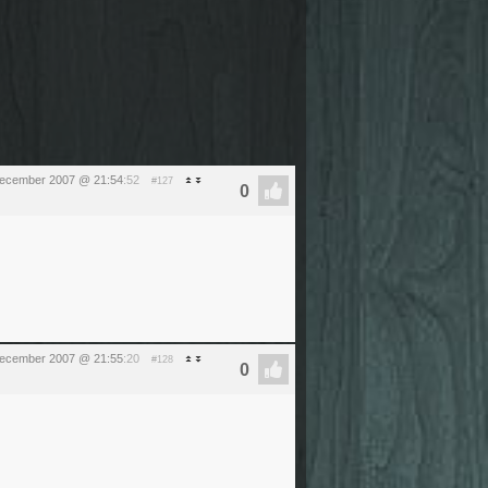
december 2007 @ 21:54
:52
#127
december 2007 @ 21:55
:20
#128