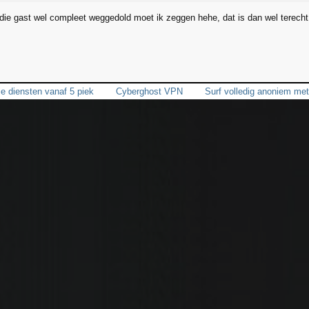
die gast wel compleet weggedold moet ik zeggen hehe, dat is dan wel terecht
lle diensten vanaf 5 piek
Cyberghost VPN
Surf volledig anoniem m