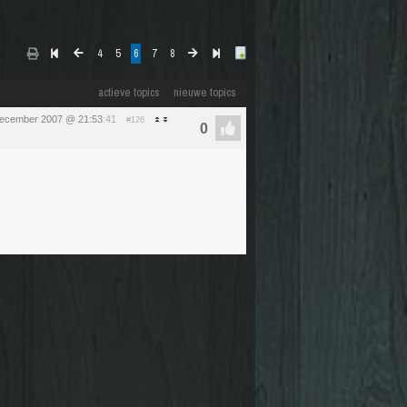
4
5
6
7
8
actieve topics
nieuwe topics
december 2007 @ 21:53
:41
#126