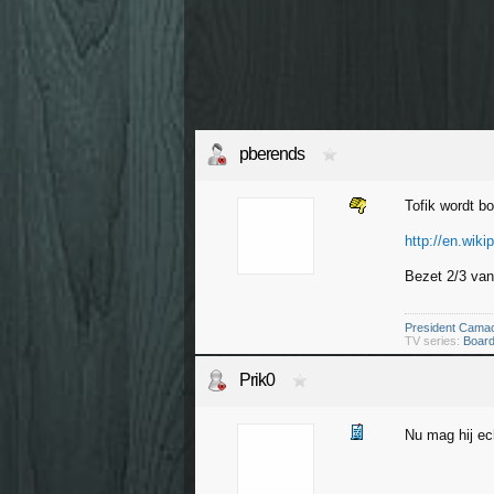
pberends
Tofik wordt 
http://en.wik
Bezet 2/3 van
President Cama
TV series:
Board
Prik0
Nu mag hij ec