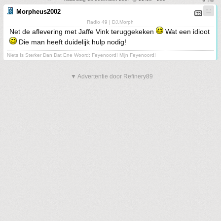
Morpheus2002
Radio 49 | DJ.Morph
Net de aflevering met Jaffe Vink teruggekeken
Wat een idioot
Die man heeft duidelijk hulp nodig!
Niets Is Sterker Dan Dat Ene Woord; Feyenoord! Mijn Feyenoord!
▼ Advertentie door Refinery89