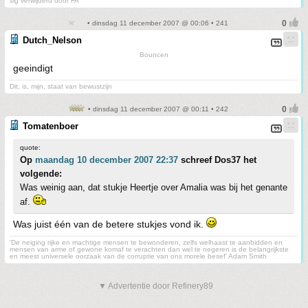
sig verwijderd door FA
• dinsdag 11 december 2007 @ 00:06 • 241
Dutch_Nelson
Bouncen
geeindigt
Dit, is, mijn, staat van bewustzijn
• dinsdag 11 december 2007 @ 00:11 • 242
Tomatenboer
quote:
Op
maandag 10 december 2007 22:37
schreef Dos37 het
volgende:
Was weinig aan, dat stukje Heertje over Amalia was bij het genante
af.
Was juist één van de betere stukjes vond ik.
'De neiging rijke en machtige mensen te bewonderen, zelfs welhaast te aanbidden en
mensen van arme of gewone komaf te verachten dan wel te negeren is de belangrijkste
en meest universele oorzaak van de corruptie van ons morele besef' Adam Smith
▼ Advertentie door Refinery89