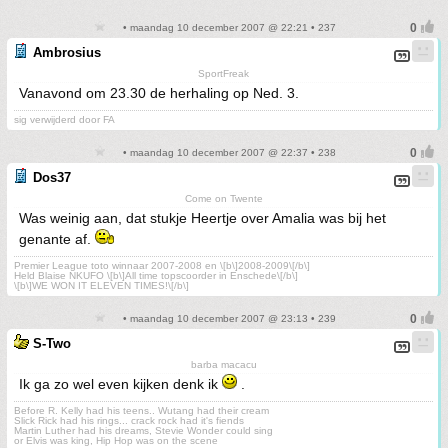
• maandag 10 december 2007 @ 22:21 • 237
Ambrosius
SportFreak
Vanavond om 23.30 de herhaling op Ned. 3.
sig verwijderd door FA
• maandag 10 december 2007 @ 22:37 • 238
Dos37
Come on Twente
Was weinig aan, dat stukje Heertje over Amalia was bij het
genante af.
Premier League toto winnaar 2007-2008 en \[b\]2008-2009\[/b\]
Held Blaise NKUFO \[b\]All time topscoorder in Enschede\[/b\]
\[b\]WE WON IT ELEVEN TIMES!\[/b\]
• maandag 10 december 2007 @ 23:13 • 239
S-Two
barba macacu
Ik ga zo wel even kijken denk ik
.
Before R. Kelly had his teens.. Wutang had their cream
Slick Rick had his rings... crack rock had it's fiends
Martin Luther had his dreams, Stevie Wonder could sing
or Elvis was king, Hip Hop was on the scene