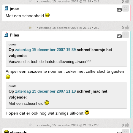
• zaterdag 15 december 2007 @ 21:19 • 248
jmac
Met een schoonheid
• zaterdag 15 december 2007 @ 21:21 • 249
Piles
quote:
Op
zaterdag 15 december 2007 19:39
schreef knorsje het
volgende:
Vanavond is toch de laatste aflevering alweer??
Amper een seizoen te noemen, zeker met zulke slechte gasten
quote:
Op
zaterdag 15 december 2007 21:19
schreef jmac het
volgende:
Met een schoonheid
Hopen dat er ook nog wat zinnigs uitkomt
• zaterdag 15 december 2007 @ 21:33 • 250
pberends