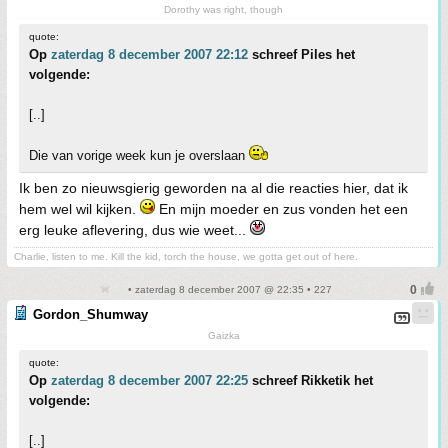
Dorothy was right, though
quote:
Op
zaterdag 8 december 2007 22:12
schreef Piles het
volgende:
[..]
Die van vorige week kun je overslaan
Ik ben zo nieuwsgierig geworden na al die reacties hier, dat ik
hem wel wil kijken.
En mijn moeder en zus vonden het een
erg leuke aflevering, dus wie weet...
Charlie, listen to me. Kill the kid, torch the house, we gotta get out of here.
• zaterdag 8 december 2007 @ 22:35 • 227
Gordon_Shumway
Gaizka
quote:
Op
zaterdag 8 december 2007 22:25
schreef Rikketik het
volgende:
[..]