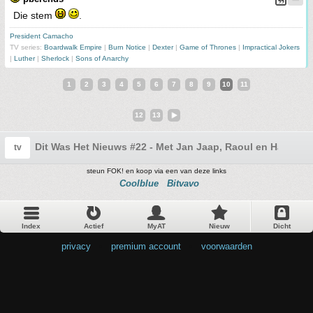
Die stem
.
President Camacho
TV series:
Boardwalk Empire
|
Burn Notice
|
Dexter
|
Game of Thrones
|
Impractical Jokers
|
Luther
|
Sherlock
|
Sons of Anarchy
1
2
3
4
5
6
7
8
9
10
11
12
13
Dit Was Het Nieuws #22 - Met Jan Jaap, Raoul en Harm.
tv
steun FOK! en koop via een van deze links
Coolblue
Bitvavo
Index
Actief
MyAT
Nieuw
Dicht
privacy
•
premium account
•
voorwaarden