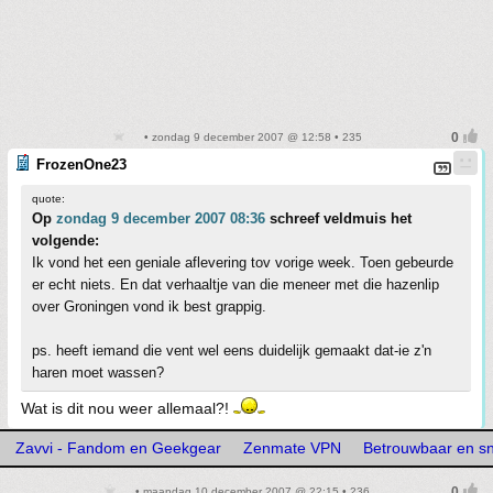
• zondag 9 december 2007 @ 12:58 • 235
FrozenOne23
quote:
Op
zondag 9 december 2007 08:36
schreef veldmuis het
volgende:
Ik vond het een geniale aflevering tov vorige week. Toen gebeurde
er echt niets. En dat verhaaltje van die meneer met die hazenlip
over Groningen vond ik best grappig.
ps. heeft iemand die vent wel eens duidelijk gemaakt dat-ie z'n
haren moet wassen?
Wat is dit nou weer allemaal?!
Zavvi - Fandom en Geekgear
Zenmate VPN
Betrouwbaar en s
• maandag 10 december 2007 @ 22:15 • 236