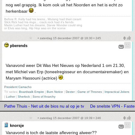
nog wel grappig. Ik kom ook uit het Noorden en het is echt zo
herkenbaar
.
Before R. Kelly had his teens.. Wutang had their cream
Slick Rick had his rings... crack rock had it's fiends
Martin Luther had his dreams, Stevie Wonder could sing
or Elvis was king, Hip Hop was on the scene
• zaterdag 15 december 2007 @ 18:30 • 245
pberends
Vanavond weer Dit Was Het Nieuws op Nederland 1 om 21.30,
met Michiel van Erp (toneelregisseur en documentairemaker) en
Maryam Hassouni (actrice)
.
President Camacho
TV series:
Boardwalk Empire
|
Burn Notice
|
Dexter
|
Game of Thrones
|
Impractical Jokers
|
Luther
|
Sherlock
|
Sons of Anarchy
Pathe Thuis - Net uit de bios nu al op je tv
De snelste VPN - Fast
• zaterdag 15 december 2007 @ 19:39 • 246
knorsje
Vanavond is toch de laatste aflevering alweer??