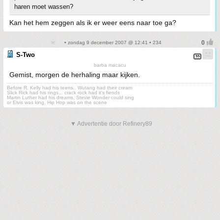
haren moet wassen?
Kan het hem zeggen als ik er weer eens naar toe ga?
• zondag 9 december 2007 @ 12:41 • 234
S-Two
barba macacu
Gemist, morgen de herhaling maar kijken.
Before R. Kelly had his teens.. Wutang had their cream
Slick Rick had his rings... crack rock had it's fiends
Martin Luther had his dreams, Stevie Wonder could sing
or Elvis was king, Hip Hop was on the scene
▼ Advertentie door Refinery89