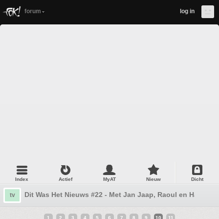
forum
log in
Index
Actief
MyAT
Nieuw
Dicht
Dit Was Het Nieuws #22 - Met Jan Jaap, Raoul en Harm.
tv
1
2
3
4
5
6
7
8
9
10
11