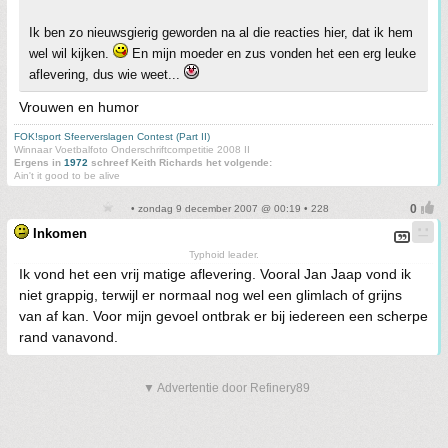
Ik ben zo nieuwsgierig geworden na al die reacties hier, dat ik hem
wel wil kijken.
En mijn moeder en zus vonden het een erg leuke
aflevering, dus wie weet...
Vrouwen en humor
FOK!sport Sfeerverslagen Contest (Part II)
Winnaar Voetbalfoto Onderschriftcompetitie 2008 II
Ergens in
1972
schreef Keith Richards het volgende:
Ain't it good to be alive
• zondag 9 december 2007 @ 00:19 • 228
Inkomen
Typhoid leader.
Ik vond het een vrij matige aflevering. Vooral Jan Jaap vond ik
niet grappig, terwijl er normaal nog wel een glimlach of grijns
van af kan. Voor mijn gevoel ontbrak er bij iedereen een scherpe
rand vanavond.
▼ Advertentie door Refinery89