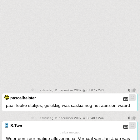
• dinsdag 11 december 2007 @ 07:07 • 243
pascalheister
paar leuke stukjes, gelukkig was saskia nog het aanzien waard
• dinsdag 11 december 2007 @ 08:48 • 244
S-Two
barba macacu
Weer een zeer matige aflevering ja. Verhaal van Jan-Jaap was