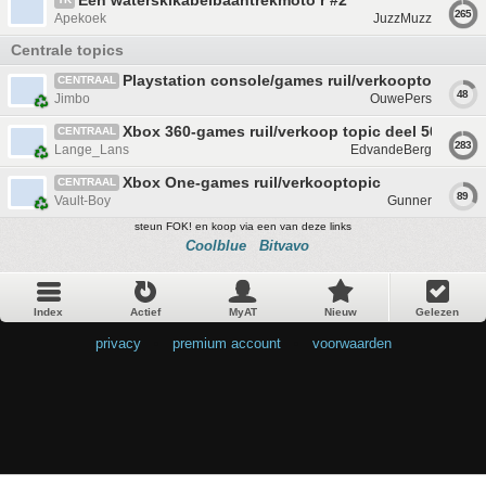
Een waterskikabelbaantrekmoto r #2
265
Apekoek
JuzzMuzz
Centrale topics
Playstation console/games ruil/verkooptopic #00
CENTRAAL
48
Jimbo
OuwePers
Xbox 360-games ruil/verkoop topic deel 50
CENTRAAL
283
Lange_Lans
EdvandeBerg
Xbox One-games ruil/verkooptopic
CENTRAAL
89
Vault-Boy
Gunner
steun FOK! en koop via een van deze links
Coolblue
Bitvavo
Index
Actief
MyAT
Nieuw
Gelezen
privacy
•
premium account
•
voorwaarden