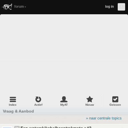
forum
log in
Index
Actief
MyAT
Nieuw
Gelezen
Vraag & Aanbod
» naar centrale topics
TK