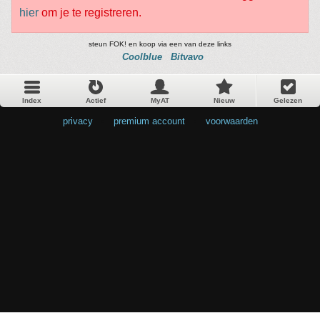
hier
om je te registreren.
steun FOK! en koop via een van deze links
Coolblue
Bitvavo
Index
Actief
MyAT
Nieuw
Gelezen
privacy
•
premium account
•
voorwaarden