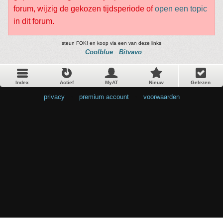
forum, wijzig de gekozen tijdsperiode of
open een topic
in dit forum.
steun FOK! en koop via een van deze links
Coolblue
Bitvavo
Index
Actief
MyAT
Nieuw
Gelezen
privacy
•
premium account
•
voorwaarden