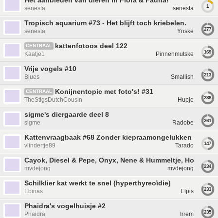
Het aanbieden van dieren in Flora & Fauna!
1
senesta
senesta
Tropisch aquarium #73 - Het blijft toch kriebelen.
277
senesta
Ynske
kattenfotoos deel 122
CENTRAAL
169
Kaatje1
Pinnenmutske
Vrije vogels #10
213
Blues
Smallish
Konijnentopic met foto's! #31
CENTRAAL
238
TheStigsDutchCousin
Hupje
sigme's diergaarde deel 8
261
sigme
Radobe
Kattenvraagbaak #68 Zonder kiepraamongelukken
147
vlindertje89
Tarado
Cayok, Diesel & Pepe, Onyx, Nene & Hummeltje, Hoba
234
mvdejong
mvdejong
Schilklier kat werkt te snel (hyperthyreoïdie)
233
Ebinas
Elpis
Phaidra's vogelhuisje #2
235
Phaidra
Irrem