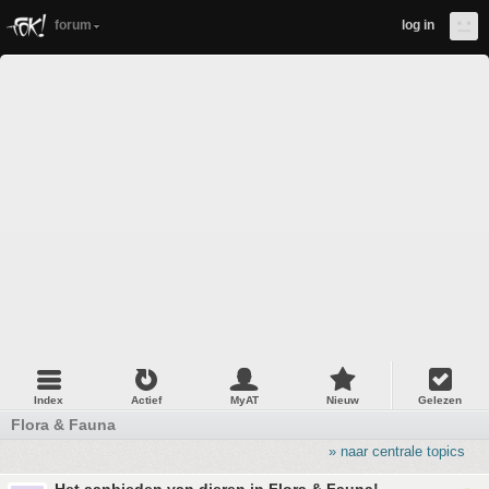
forum
log in
Index
Actief
MyAT
Nieuw
Gelezen
Flora & Fauna
» naar centrale topics