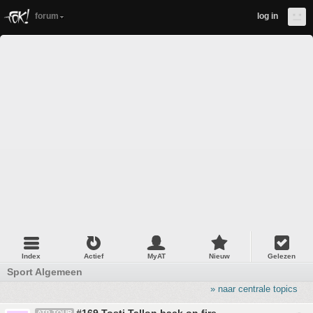
forum
log in
Index
Actief
MyAT
Nieuw
Gelezen
Sport Algemeen
» naar centrale topics
ATP TOUR