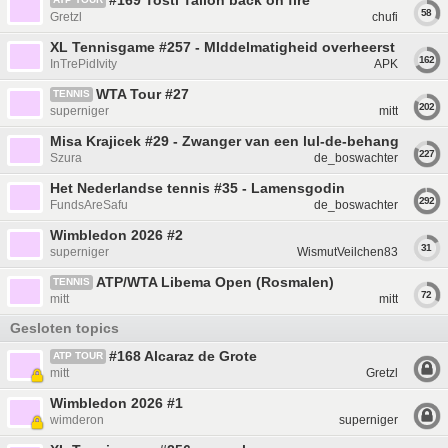
#169 Tosti Tallon back on fire
58
Gretzl
chufi
XL Tennisgame #257 - MIddelmatigheid overheerst
162
InTrePidIvity
APK
WTA Tour #27
TENNIS
202
superniger
mitt
Misa Krajicek #29 - Zwanger van een lul-de-behanger
227
Szura
de_boswachter
Het Nederlandse tennis #35 - Lamensgodin
292
FundsAreSafu
de_boswachter
Wimbledon 2026 #2
31
superniger
WismutVeilchen83
ATP/WTA Libema Open (Rosmalen)
TENNIS
72
mitt
mitt
Gesloten topics
#168 Alcaraz de Grote
ATP TOUR
mitt
Gretzl
Wimbledon 2026 #1
wimderon
superniger