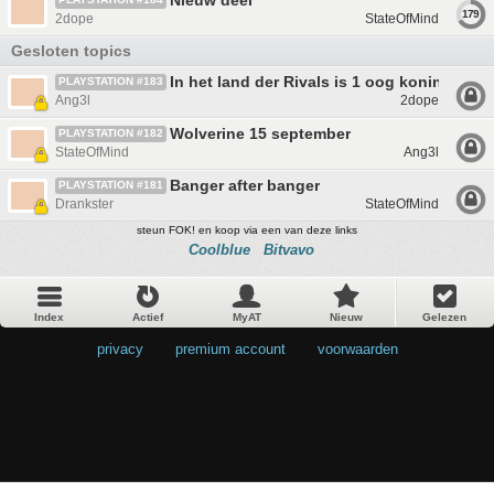
Nieuw deel
179
2dope
StateOfMind
Gesloten topics
In het land der Rivals is 1 oog koning!
PLAYSTATION #183
Ang3l
2dope
Wolverine 15 september
PLAYSTATION #182
StateOfMind
Ang3l
Banger after banger
PLAYSTATION #181
Drankster
StateOfMind
steun FOK! en koop via een van deze links
Coolblue
Bitvavo
Index
Actief
MyAT
Nieuw
Gelezen
privacy
•
premium account
•
voorwaarden