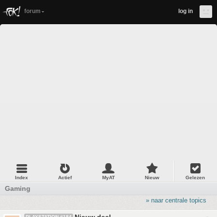
forum
log in
Index
Actief
MyAT
Nieuw
Gelezen
Gaming
» naar centrale topics
PLAYSTATION #184