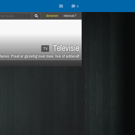
doneren
inbreuk?
Televisie
TV
es. Praat er gezellig over mee, live of achteraf!