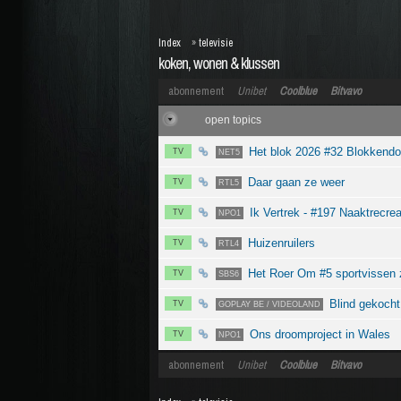
Index
»
televisie
koken, wonen & klussen
abonnement
Unibet
Coolblue
Bitvavo
open topics
Het blok 2026 #32 Blokkend
TV
NET5
Daar gaan ze weer
TV
RTL5
Ik Vertrek - #197 Naaktrecrea
TV
NPO1
Huizenruilers
TV
RTL4
Het Roer Om #5 sportvissen 
TV
SBS6
Blind gekocht
TV
GOPLAY BE / VIDEOLAND
Ons droomproject in Wales
TV
NPO1
abonnement
Unibet
Coolblue
Bitvavo