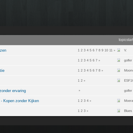
topicstar
ozen
1
2
3
4
5
6
7
8
9
10
11
V.
»
1
2
3
4
5
6
7
golfer
»
tie
1
2
3
4
5
6
7
8
Moonv
»
1
2
ESF1
»
zonder ervaring
golfer
»
 - Kopen zonder Kijken
1
2
3
4
Moera
»
1
2
3
Blues
»