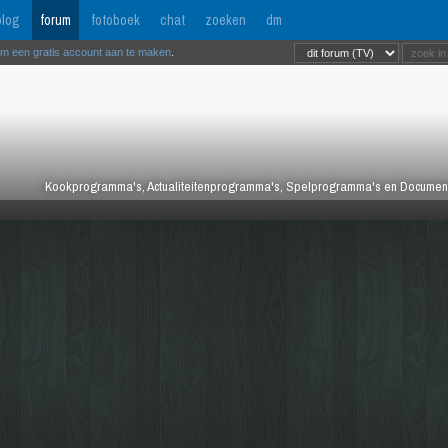
log
forum
fotoboek
chat
zoeken
dm
om een gratis account aan te maken
.
Kookprogramma's, Actualiteitenprogramma's, Spelprogramma's en Documentair