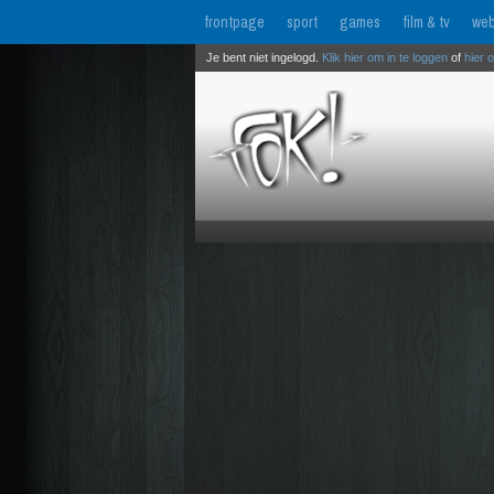
frontpage
sport
games
film & tv
web
Je bent niet ingelogd.
Klik hier om in te loggen
of
hier 