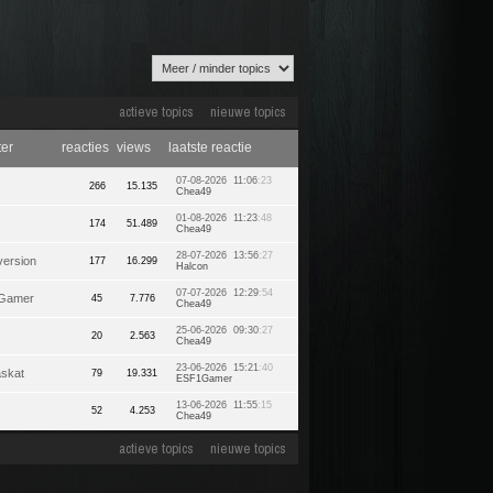
actieve topics
nieuwe topics
ter
reacties
views
laatste reactie
07-08-2026 11:06
:23
266
15.135
Chea49
01-08-2026 11:23
:48
174
51.489
Chea49
28-07-2026 13:56
:27
ersion
177
16.299
Halcon
07-07-2026 12:29
:54
Gamer
45
7.776
Chea49
25-06-2026 09:30
:27
20
2.563
Chea49
23-06-2026 15:21
:40
skat
79
19.331
ESF1Gamer
13-06-2026 11:55
:15
52
4.253
Chea49
actieve topics
nieuwe topics