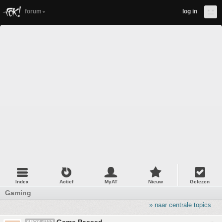
forum
log in
Index
Actief
MyAT
Nieuw
Gelezen
Gaming
» naar centrale topics
XBOX #112