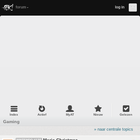
forum
log in
Index
Actief
MyAT
Nieuw
Gelezen
Gaming
» naar centrale topics
NINTENDO #120