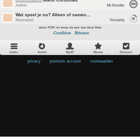
Mario Christmas
296
Aether
Mr.Noodle
Wat speel je nu? Alleen of samen…
15
Moeraskat
Yonzariq
steun FOK! en koop via een van deze links
Coolblue
Bitvavo
Index
Actief
MyAT
Nieuw
Gelezen
privacy
•
premium account
•
voorwaarden